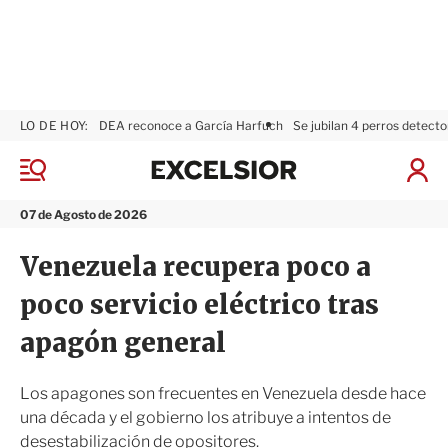
LO DE HOY:
DEA reconoce a García Harfuch
Se jubilan 4 perros detecto
E
x
M
I
c
e
n
n
e
i
07 de Agosto de 2026
ú
l
c
s
i
Venezuela recupera poco a
i
a
o
r
poco servicio eléctrico tras
r
S
e
apagón general
s
i
ó
Los apagones son frecuentes en Venezuela desde hace
n
una década y el gobierno los atribuye a intentos de
desestabilización de opositores.