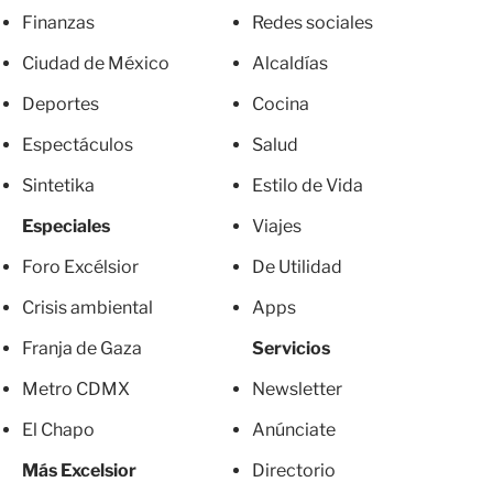
Finanzas
Redes sociales
Ciudad de México
Alcaldías
Deportes
Cocina
Espectáculos
Salud
Sintetika
Estilo de Vida
Especiales
Viajes
Foro Excélsior
De Utilidad
Crisis ambiental
Apps
Franja de Gaza
Servicios
Metro CDMX
Newsletter
El Chapo
Anúnciate
Más Excelsior
Directorio