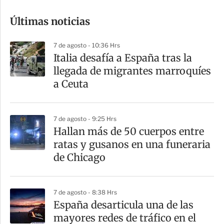
o
Últimas noticias
m
p
7 de agosto - 10:36 Hrs
a
Italia desafía a España tras la
r
llegada de migrantes marroquíes
t
a Ceuta
i
r
7 de agosto - 9:25 Hrs
Hallan más de 50 cuerpos entre
ratas y gusanos en una funeraria
de Chicago
7 de agosto - 8:38 Hrs
España desarticula una de las
mayores redes de tráfico en el