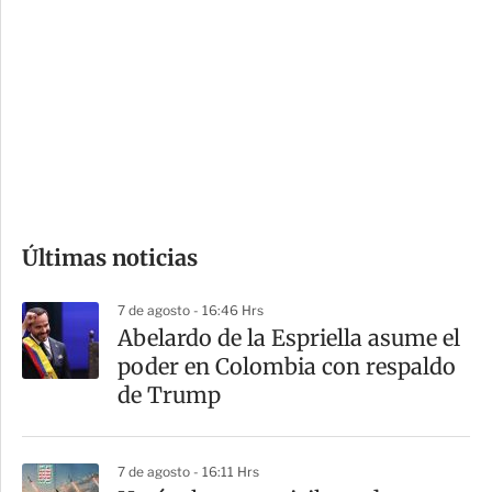
o
d
n
a
e
r
s
d
e
c
o
Últimas noticias
m
p
7 de agosto - 16:46 Hrs
a
Abelardo de la Espriella asume el
r
poder en Colombia con respaldo
t
de Trump
i
r
7 de agosto - 16:11 Hrs