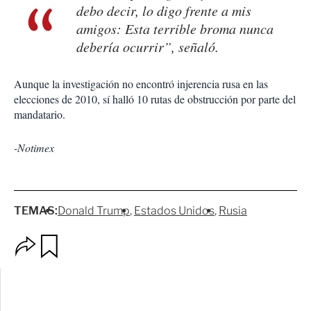
debo decir, lo digo frente a mis
amigos: Esta terrible broma nunca
debería ocurrir”, señaló.
Aunque la investigación no encontró injerencia rusa en las
elecciones de 2010, sí halló 10 rutas de obstrucción por parte del
mandatario.
-Notimex
TEMAS:
Donald Trump
Estados Unidos
Rusia
O
G
p
u
c
a
i
r