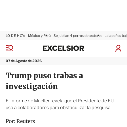
LO DE HOY:
México y Perú
Se jubilan 4 perros detectores
Jalapeños baj
E
x
M
I
c
e
n
n
e
i
07 de Agosto de 2026
ú
l
c
s
i
Trump puso trabas a
i
a
o
r
investigación
r
S
e
s
El informe de Mueller revela que el Presidente de EU
i
usó a colaboradores para obstaculizar la pesquisa
ó
n
Por:
Reuters