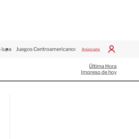
 lupa
Juegos Centroamericanos
Anúnciate
I
n
i
Última Hora
c
Impreso de hoy
i
a
r
S
e
s
i
ó
n