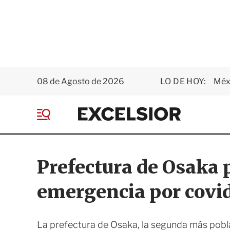
08 de Agosto de 2026
LO DE HOY:
Méxi
E
x
M
c
e
e
n
l
ú
s
Prefectura de Osaka 
i
o
emergencia por covi
r
La prefectura de Osaka, la segunda más pobla