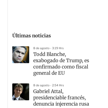
G
Últimas noticias
8 de agosto - 3:19 Hrs
Todd Blanche,
exabogado de Trump, es
confirmado como fiscal
general de EU
8 de agosto - 2:54 Hrs
Gabriel Attal,
presidenciable francés,
denuncia injerencia rusa