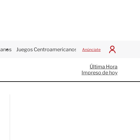
canos
Juegos Centroamericanos
Anúnciate
I
n
i
Última Hora
c
Impreso de hoy
i
a
r
S
e
s
i
ó
n