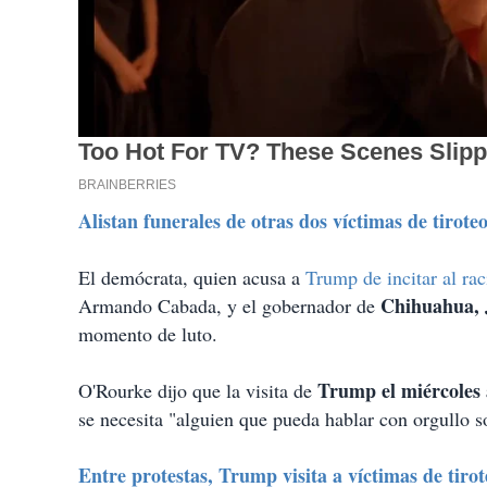
Alistan funerales de otras dos víctimas de tirote
El demócrata, quien acusa a
Trump de incitar al ra
Chihuahua, 
Armando Cabada, y el gobernador de
momento de luto.
Trump el miércoles 
O'Rourke dijo que la visita de
se necesita "alguien que pueda hablar con orgullo so
Entre protestas, Trump visita a víctimas de tiro