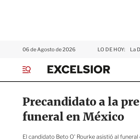
06 de Agosto de 2026
LO DE HOY:
La D
E
x
M
c
e
e
n
l
ú
s
Precandidato a la pre
i
o
funeral en México
r
El candidato Beto O' Rourke asistió al funeral