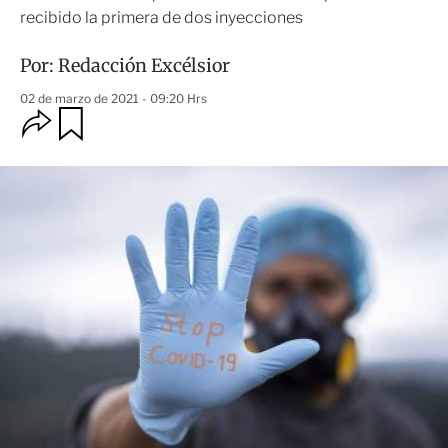
recibido la primera de dos inyecciones
Por:
Redacción Excélsior
02 de marzo de 2021 - 09:20 Hrs
O
G
u
p
a
c
r
i
d
o
a
n
r
e
s
d
e
c
o
m
p
a
r
t
i