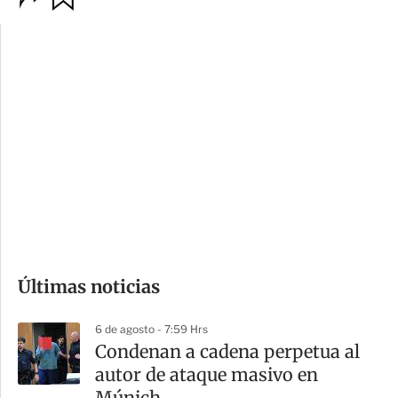
p
u
c
a
i
r
o
d
n
a
e
r
s
d
e
c
o
Últimas noticias
m
p
6 de agosto - 7:59 Hrs
a
Condenan a cadena perpetua al
r
autor de ataque masivo en
t
Múnich