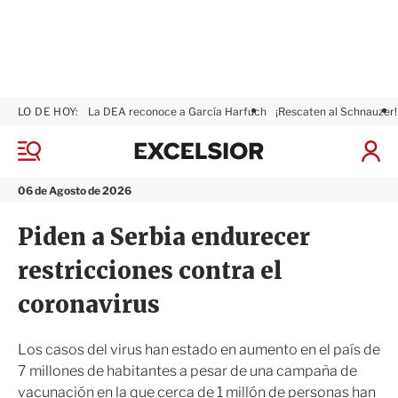
LO DE HOY:
La DEA reconoce a García Harfuch
¡Rescaten al Schnauzer!
E
x
M
I
c
e
n
n
e
i
06 de Agosto de 2026
ú
l
c
s
i
Piden a Serbia endurecer
i
a
o
r
restricciones contra el
r
S
e
coronavirus
s
i
ó
Los casos del virus han estado en aumento en el país de
n
7 millones de habitantes a pesar de una campaña de
vacunación en la que cerca de 1 millón de personas han