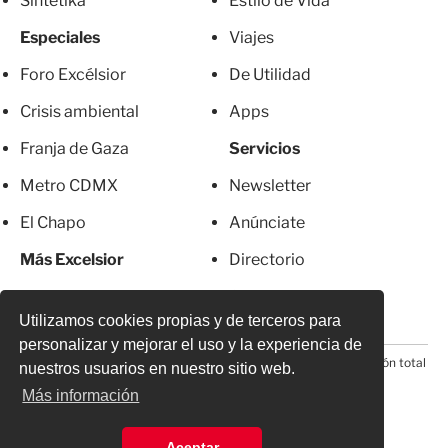
Sintetika
Estilo de Vida
Especiales
Viajes
Foro Excélsior
De Utilidad
Crisis ambiental
Apps
Franja de Gaza
Servicios
Metro CDMX
Newsletter
El Chapo
Anúnciate
Más Excelsior
Directorio
Mujeres
Suscripciones
Utilizamos cookies propias y de terceros para
personalizar y mejorar el uso y la experiencia de
© 2026 Todos los derechos reservados. Prohibida la reproducción total
nuestros usuarios en nuestro sitio web.
o parcial, incluyendo cualquier medio electrónico*
Más información
Aceptar