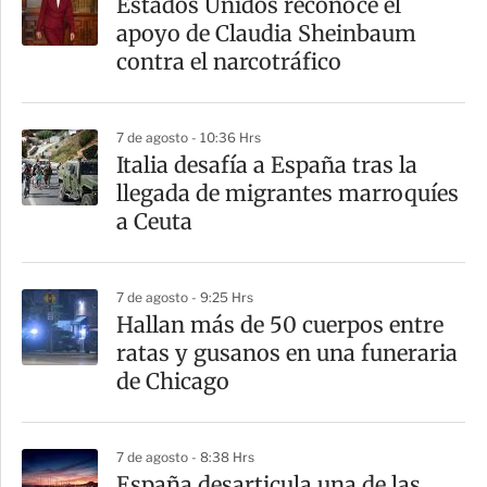
Estados Unidos reconoce el
r
apoyo de Claudia Sheinbaum
t
contra el narcotráfico
i
r
7 de agosto - 10:36 Hrs
Italia desafía a España tras la
llegada de migrantes marroquíes
a Ceuta
7 de agosto - 9:25 Hrs
Hallan más de 50 cuerpos entre
ratas y gusanos en una funeraria
de Chicago
7 de agosto - 8:38 Hrs
España desarticula una de las