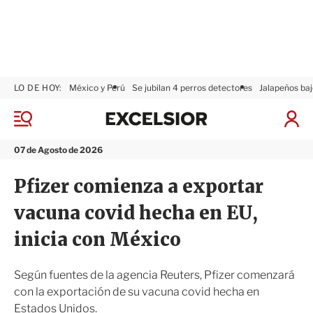
LO DE HOY:
México y Perú
Se jubilan 4 perros detectores
Jalapeños baj
E
x
M
I
c
e
n
n
e
i
07 de Agosto de 2026
ú
l
c
s
i
Pfizer comienza a exportar
i
a
o
r
vacuna covid hecha en EU,
r
S
e
inicia con México
s
i
ó
Según fuentes de la agencia Reuters, Pfizer comenzará
n
con la exportación de su vacuna covid hecha en
Estados Unidos.