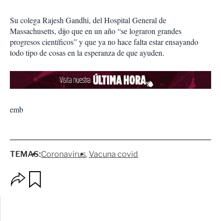
Su colega Rajesh Gandhi, del Hospital General de
Massachusetts, dijo que en un año “se lograron grandes
progresos científicos” y que ya no hace falta estar ensayando
todo tipo de cosas en la esperanza de que ayuden.
emb
TEMAS:
Coronavirus
Vacuna covid
O
G
p
u
c
a
i
r