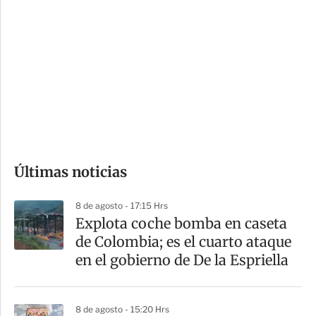
o
d
n
a
e
r
s
d
e
c
o
Últimas noticias
m
p
8 de agosto - 17:15 Hrs
a
Explota coche bomba en caseta
r
de Colombia; es el cuarto ataque
t
en el gobierno de De la Espriella
i
r
8 de agosto - 15:20 Hrs