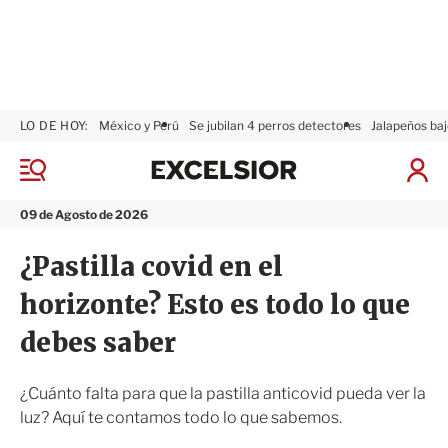
LO DE HOY:
México y Perú
Se jubilan 4 perros detectores
Jalapeños baj
E
x
M
I
c
e
n
n
e
i
09 de Agosto de 2026
ú
l
c
s
i
¿Pastilla covid en el
i
a
o
r
horizonte? Esto es todo lo que
r
S
e
debes saber
s
i
ó
¿Cuánto falta para que la pastilla anticovid pueda ver la
n
luz? Aquí te contamos todo lo que sabemos.