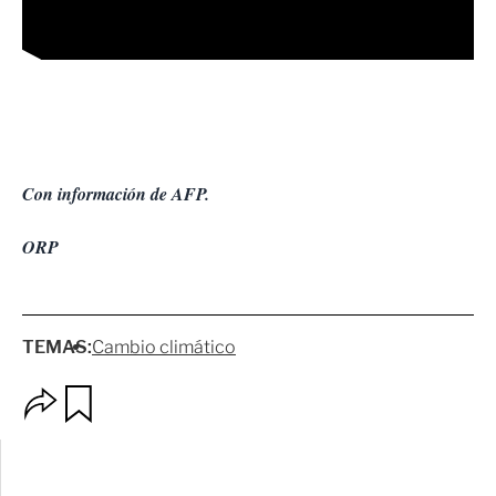
Con información de AFP.
ORP
TEMAS:
Cambio climático
O
G
p
u
c
a
i
r