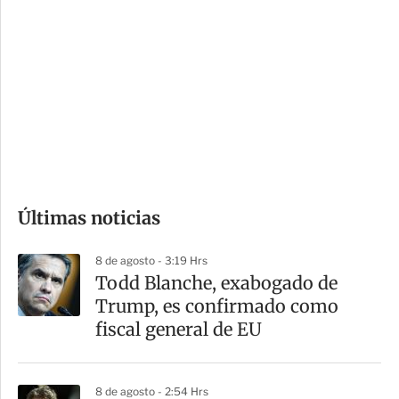
o
d
n
a
e
r
s
d
e
c
o
Últimas noticias
m
p
8 de agosto - 3:19 Hrs
a
Todd Blanche, exabogado de
r
Trump, es confirmado como
t
fiscal general de EU
i
r
8 de agosto - 2:54 Hrs