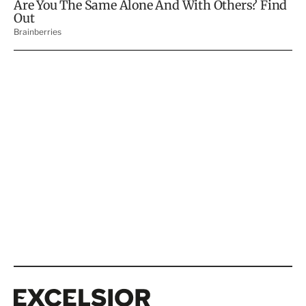
Excelsior
Excelsior