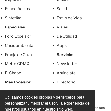
Espectáculos
Salud
Sintetika
Estilo de Vida
Especiales
Viajes
Foro Excélsior
De Utilidad
Crisis ambiental
Apps
Franja de Gaza
Servicios
Metro CDMX
Newsletter
El Chapo
Anúnciate
Más Excelsior
Directorio
Mujeres
Suscripciones
Utilizamos cookies propias y de terceros para
personalizar y mejorar el uso y la experiencia de
© 2026 Todos los derechos reservados. Prohibida la reproducción total
nuestros usuarios en nuestro sitio web.