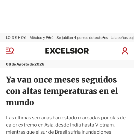
LO DE HOY:
México y Perú
Se jubilan 4 perros detectores
Jalapeños baj
E
x
M
I
c
e
n
n
e
i
08 de Agosto de 2026
ú
l
c
s
i
Ya van once meses seguidos
i
a
o
r
con altas temperaturas en el
r
S
e
mundo
s
i
ó
Las últimas semanas han estado marcadas por olas de
n
calor extremo en Asia, desde India hasta Vietnam,
mientras que el sur de Brasil sufría inundaciones