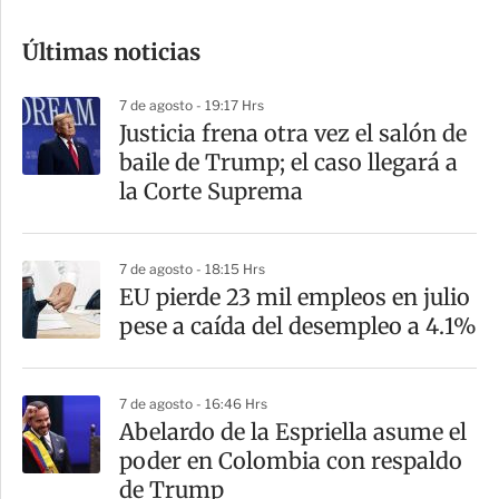
o
Últimas noticias
m
p
7 de agosto - 19:17 Hrs
a
Justicia frena otra vez el salón de
r
baile de Trump; el caso llegará a
t
la Corte Suprema
i
r
7 de agosto - 18:15 Hrs
EU pierde 23 mil empleos en julio
pese a caída del desempleo a 4.1%
7 de agosto - 16:46 Hrs
Abelardo de la Espriella asume el
poder en Colombia con respaldo
de Trump