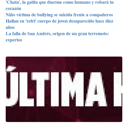
'Chata', la gatita que duerme como humano y robará tu
corazón
Niño víctima de bullying se suicida frente a compañeros
Hallan en 'refri' cuerpo de joven desaparecido hace diez
años
La falla de San Andrés, origen de un gran terremoto:
expertos