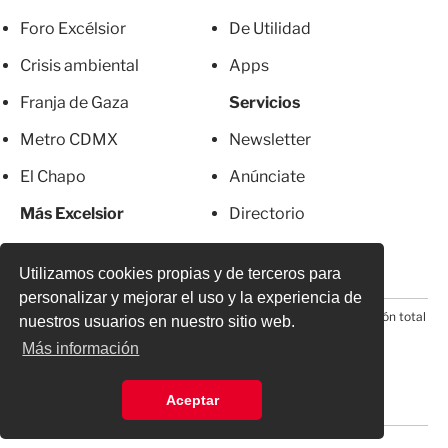
Foro Excélsior
De Utilidad
Crisis ambiental
Apps
Franja de Gaza
Servicios
Metro CDMX
Newsletter
El Chapo
Anúnciate
Más Excelsior
Directorio
Mujeres
Suscripciones
Utilizamos cookies propias y de terceros para
personalizar y mejorar el uso y la experiencia de
© 2026 Todos los derechos reservados. Prohibida la reproducción total
nuestros usuarios en nuestro sitio web.
o parcial, incluyendo cualquier medio electrónico*
Más información
Aceptar