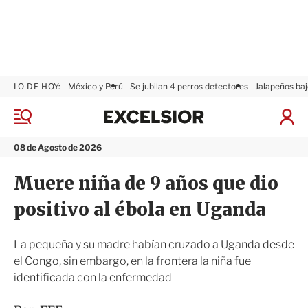
LO DE HOY:
México y Perú
Se jubilan 4 perros detectores
Jalapeños baj
E
x
M
I
c
e
n
n
e
i
08 de Agosto de 2026
ú
l
c
s
i
Muere niña de 9 años que dio
i
a
o
r
positivo al ébola en Uganda
r
S
e
s
La pequeña y su madre habían cruzado a Uganda desde
i
el Congo, sin embargo, en la frontera la niña fue
ó
identificada con la enfermedad
n