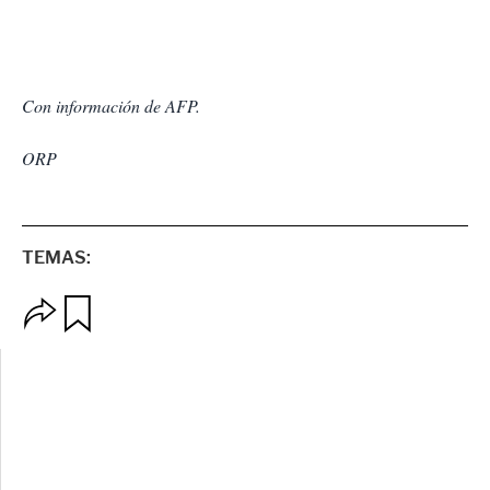
Con información de AFP.
ORP
TEMAS:
O
G
p
u
c
a
i
r
o
d
n
a