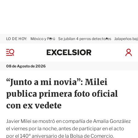
LO DE HOY:
México y Perú
Se jubilan 4 perros detectores
Jalapeños baj
E
x
M
I
c
e
n
n
e
i
08 de Agosto de 2026
ú
l
c
s
i
“Junto a mi novia”: Milei
i
a
o
r
publica primera foto oficial
r
S
e
con ex vedete
s
i
ó
Javier Milei se mostró en compañía de Amalia González
n
el viernes por la noche, antes de participar en el acto
por el 140º aniversario de la Bolsa de Comercio.