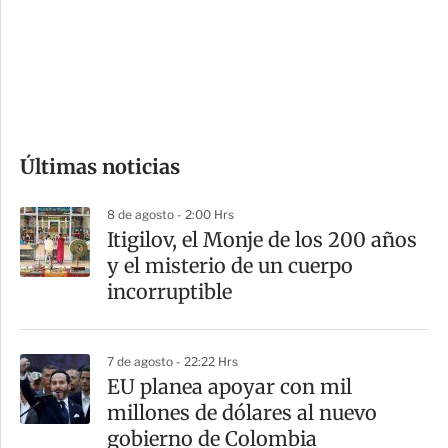
e
r
s
d
e
c
o
Últimas noticias
m
p
8 de agosto - 2:00 Hrs
a
Itigilov, el Monje de los 200 años
r
y el misterio de un cuerpo
t
incorruptible
i
r
7 de agosto - 22:22 Hrs
EU planea apoyar con mil
millones de dólares al nuevo
gobierno de Colombia