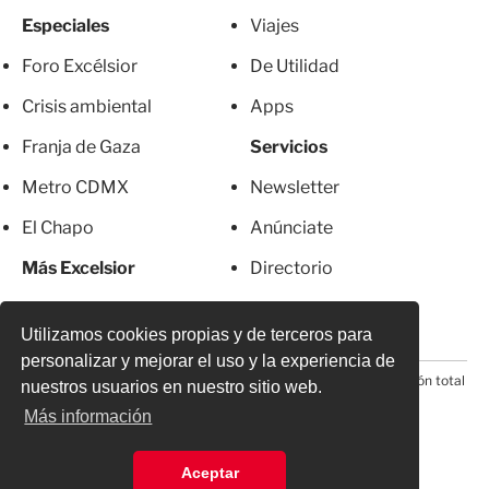
Especiales
Viajes
Foro Excélsior
De Utilidad
Crisis ambiental
Apps
Franja de Gaza
Servicios
Metro CDMX
Newsletter
El Chapo
Anúnciate
Más Excelsior
Directorio
Mujeres
Suscripciones
Utilizamos cookies propias y de terceros para
personalizar y mejorar el uso y la experiencia de
© 2026 Todos los derechos reservados. Prohibida la reproducción total
nuestros usuarios en nuestro sitio web.
o parcial, incluyendo cualquier medio electrónico*
Más información
Aceptar