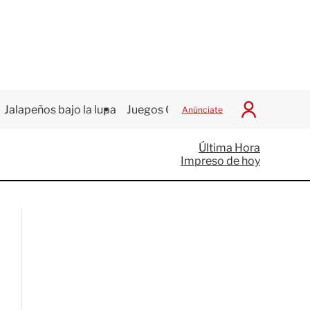
Jalapeños bajo la lupa
Juegos Centroamericanos
Anúnciate
I
n
i
Última Hora
c
Impreso de hoy
i
a
r
S
e
s
i
ó
n