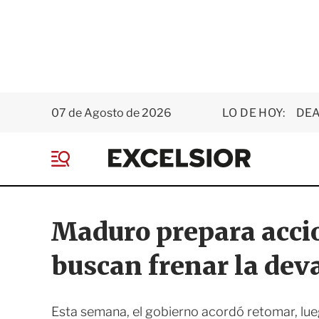
07 de Agosto de 2026
LO DE HOY:
DEA
E
x
M
c
e
e
n
l
ú
s
Maduro prepara accio
i
o
buscan frenar la deva
r
Esta semana, el gobierno acordó retomar, lueg