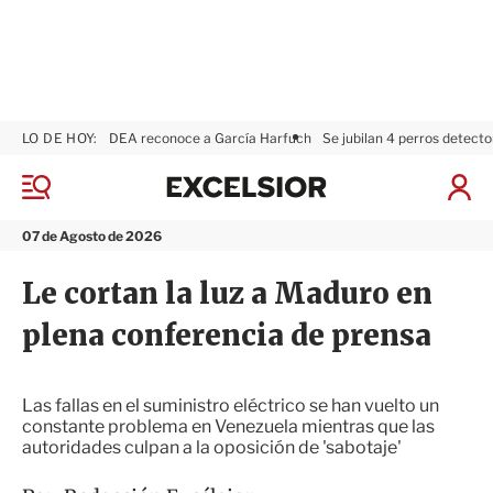
LO DE HOY:
DEA reconoce a García Harfuch
Se jubilan 4 perros detecto
E
x
M
I
c
e
n
n
e
i
07 de Agosto de 2026
ú
l
c
s
i
Le cortan la luz a Maduro en
i
a
o
r
plena conferencia de prensa
r
S
e
s
i
Las fallas en el suministro eléctrico se han vuelto un
ó
constante problema en Venezuela mientras que las
n
autoridades culpan a la oposición de 'sabotaje'