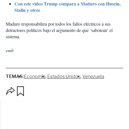
Con este video Trump compara a Maduro con Huseín,
Stalin y otros
Maduro responsabiliza por todos los fallos eléctricos a sus
detractores políticos bajo el argumento de que ‘sabotean’ el
sistema.
emb
TEMAS:
Economía
Estados Unidos
Venezuela
O
G
p
u
c
a
i
r
o
d