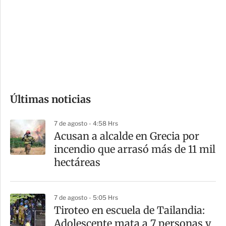
n
a
e
r
s
d
e
c
o
Últimas noticias
m
p
7 de agosto - 4:58 Hrs
a
Acusan a alcalde en Grecia por
r
incendio que arrasó más de 11 mil
t
hectáreas
i
r
7 de agosto - 5:05 Hrs
Tiroteo en escuela de Tailandia:
Adolescente mata a 7 personas y