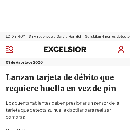
LO DE HOY:
DEA reconoce a García Harfuch
Se jubilan 4 perros detecto
E
x
M
I
c
e
n
n
e
i
07 de Agosto de 2026
ú
l
c
s
i
Lanzan tarjeta de débito que
i
a
o
r
requiere huella en vez de pin
r
S
e
s
Los cuentahabientes deben presionar un sensor de la
i
tarjeta que detecta su huella dactilar para realizar
ó
compras
n