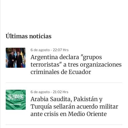
d
e
c
o
Últimas noticias
m
p
6 de agosto - 22:07 Hrs
a
Argentina declara "grupos
r
terroristas" a tres organizaciones
t
criminales de Ecuador
i
r
6 de agosto - 21:02 Hrs
Arabia Saudita, Pakistán y
Turquía sellarán acuerdo militar
ante crisis en Medio Oriente