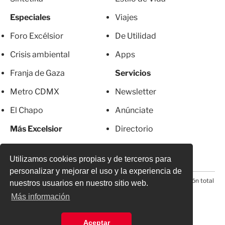
Especiales
Viajes
Foro Excélsior
De Utilidad
Crisis ambiental
Apps
Franja de Gaza
Servicios
Metro CDMX
Newsletter
El Chapo
Anúnciate
Más Excelsior
Directorio
Mujeres
Suscripciones
Utilizamos cookies propias y de terceros para
personalizar y mejorar el uso y la experiencia de
© 2026 Todos los derechos reservados. Prohibida la reproducción total
nuestros usuarios en nuestro sitio web.
o parcial, incluyendo cualquier medio electrónico*
Más información
Aceptar