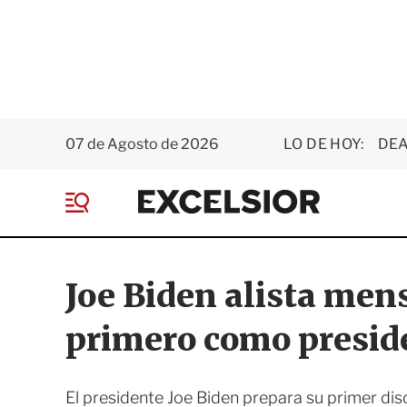
07 de Agosto de 2026
LO DE HOY:
DEA
E
x
M
c
e
e
n
l
ú
s
Joe Biden alista mens
i
o
primero como presid
r
El presidente Joe Biden prepara su primer d