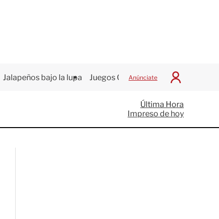
Jalapeños bajo la lupa
Juegos Centroamericanos
Anúnciate
I
n
i
Última Hora
c
Impreso de hoy
i
a
r
S
e
s
i
ó
n