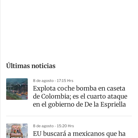
n
a
e
r
s
d
e
c
o
Últimas noticias
m
p
8 de agosto - 17:15 Hrs
a
Explota coche bomba en caseta
r
de Colombia; es el cuarto ataque
t
en el gobierno de De la Espriella
i
r
8 de agosto - 15:20 Hrs
EU buscará a mexicanos que ha