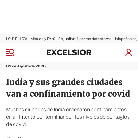
LO DE HOY:
México y Perú
Se jubilan 4 perros detectores
Jalapeños baj
E
x
M
I
c
e
n
n
e
i
09 de Agosto de 2026
ú
l
c
s
i
India y sus grandes ciudades
i
a
o
r
van a confinamiento por covid
r
S
e
s
Muchas ciudades de India ordenaron confinamientos
i
en un intento por terminar con los niveles de contagios
ó
de covid.
n