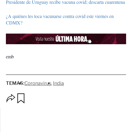
Presidente de Uruguay recibe vacuna covid; descarta cuarentena
¿A quiénes les toca vacunarse contra covid este viernes en
CDMX?
emb
TEMAS:
Coronavirus
India
O
G
p
u
c
a
i
r
o
d