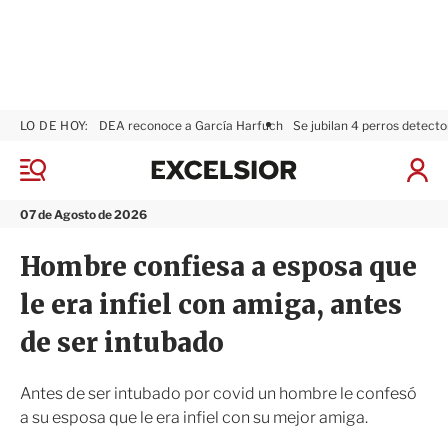
LO DE HOY:
DEA reconoce a García Harfuch
Se jubilan 4 perros detecto
E
x
M
I
c
e
n
n
e
i
07 de Agosto de 2026
ú
l
c
s
i
Hombre confiesa a esposa que
i
a
o
r
le era infiel con amiga, antes
r
S
e
de ser intubado
s
i
ó
Antes de ser intubado por covid un hombre le confesó
n
a su esposa que le era infiel con su mejor amiga.