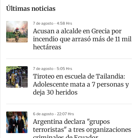
o
Últimas noticias
m
p
7 de agosto - 4:58 Hrs
a
Acusan a alcalde en Grecia por
r
incendio que arrasó más de 11 mil
t
hectáreas
i
r
7 de agosto - 5:05 Hrs
Tiroteo en escuela de Tailandia:
Adolescente mata a 7 personas y
deja 30 heridos
6 de agosto - 22:07 Hrs
Argentina declara "grupos
terroristas" a tres organizaciones
criminales de Ecuador