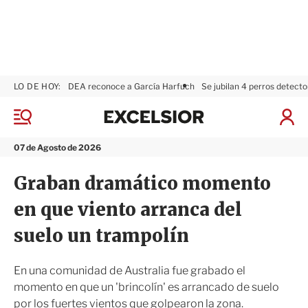
LO DE HOY:
DEA reconoce a García Harfuch
Se jubilan 4 perros detecto
E
x
M
I
c
e
n
n
e
i
07 de Agosto de 2026
ú
l
c
s
i
Graban dramático momento
i
a
o
r
en que viento arranca del
r
S
e
suelo un trampolín
s
i
ó
En una comunidad de Australia fue grabado el
n
momento en que un 'brincolín' es arrancado de suelo
por los fuertes vientos que golpearon la zona.