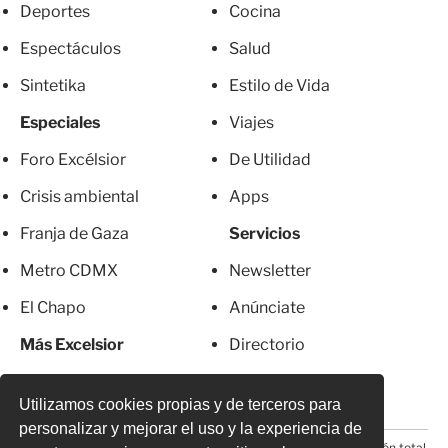
Deportes
Cocina
Espectáculos
Salud
Sintetika
Estilo de Vida
Especiales
Viajes
Foro Excélsior
De Utilidad
Crisis ambiental
Apps
Franja de Gaza
Servicios
Metro CDMX
Newsletter
El Chapo
Anúnciate
Más Excelsior
Directorio
Mujeres
Suscripciones
Utilizamos cookies propias y de terceros para
personalizar y mejorar el uso y la experiencia de
© 2026 Todos los derechos reservados. Prohibida la reproducción total