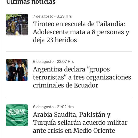
Últimas noticias
m
p
7 de agosto - 3:29 Hrs
a
Tiroteo en escuela de Tailandia:
r
Adolescente mata a 8 personas y
t
deja 23 heridos
i
r
6 de agosto - 22:07 Hrs
Argentina declara "grupos
terroristas" a tres organizaciones
criminales de Ecuador
6 de agosto - 21:02 Hrs
Arabia Saudita, Pakistán y
Turquía sellarán acuerdo militar
ante crisis en Medio Oriente