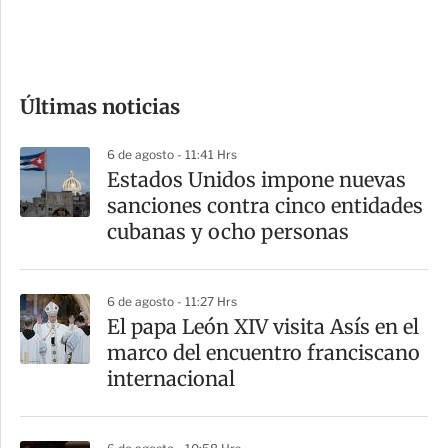
e
c
o
Últimas noticias
m
p
6 de agosto - 11:41 Hrs
a
Estados Unidos impone nuevas
r
sanciones contra cinco entidades
t
cubanas y ocho personas
i
r
6 de agosto - 11:27 Hrs
El papa León XIV visita Asís en el
marco del encuentro franciscano
internacional