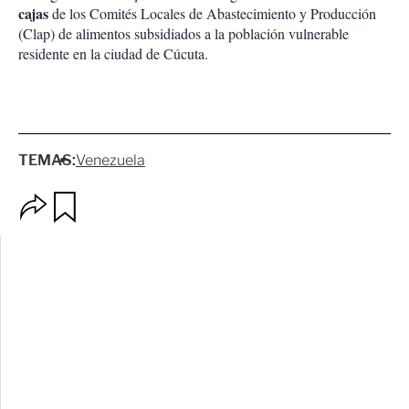
cajas
de los Comités Locales de Abastecimiento y Producción
(Clap) de alimentos subsidiados a la población vulnerable
residente en la ciudad de Cúcuta.
TEMAS:
Venezuela
O
G
p
u
c
a
i
r
o
d
n
a
e
r
s
d