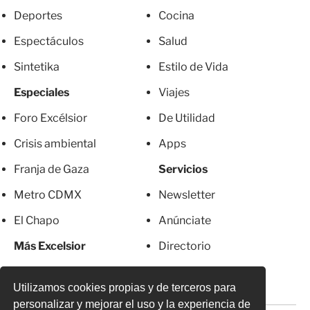
Deportes
Cocina
Espectáculos
Salud
Sintetika
Estilo de Vida
Especiales
Viajes
Foro Excélsior
De Utilidad
Crisis ambiental
Apps
Franja de Gaza
Servicios
Metro CDMX
Newsletter
El Chapo
Anúnciate
Más Excelsior
Directorio
Mujeres
Suscripciones
Utilizamos cookies propias y de terceros para
personalizar y mejorar el uso y la experiencia de