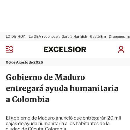
LO DE HOY:
La DEA reconoce a García Harfuch
Gastélum
Dragones m
E
x
M
I
c
e
n
n
e
i
06 de Agosto de 2026
ú
l
c
s
i
Gobierno de Maduro
i
a
o
r
entregará ayuda humanitaria
r
S
e
a Colombia
s
i
ó
n
El gobierno de Maduro anunció que entregarán 20 mil
cajas de ayuda humanitaria a los habitantes de la
ciudad de Cúcuta, Colombia