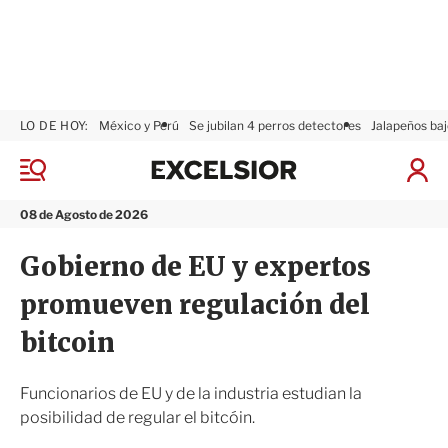
LO DE HOY:
México y Perú
Se jubilan 4 perros detectores
Jalapeños baj
E
x
M
I
c
e
n
n
e
i
08 de Agosto de 2026
ú
l
c
s
i
Gobierno de EU y expertos
i
a
o
r
promueven regulación del
r
S
e
bitcoin
s
i
ó
Funcionarios de EU y de la industria estudian la
n
posibilidad de regular el bitcóin.