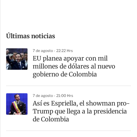
d
e
c
o
Últimas noticias
m
p
7 de agosto - 22:22 Hrs
a
EU planea apoyar con mil
r
millones de dólares al nuevo
t
gobierno de Colombia
i
r
7 de agosto - 21:00 Hrs
Así es Espriella, el showman pro-
Trump que llega a la presidencia
de Colombia