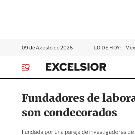
09 de Agosto de 2026
LO DE HOY:
Méxi
E
x
M
c
e
e
n
l
ú
s
Fundadores de labor
i
o
son condecorados
r
Fundada por una pareja de investigadores de 