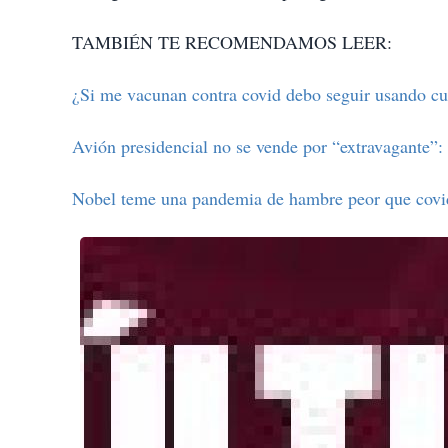
TAMBIÉN TE RECOMENDAMOS LEER:
¿Si me vacunan contra covid debo seguir usando c
Avión presidencial no se vende por “extravagante”
Nobel teme una pandemia de hambre peor que covi