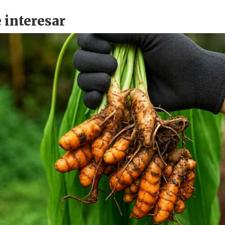
i
r
o
d
n
a
e
r
s
d
e
c
o
m
p
a
r
t
i
r