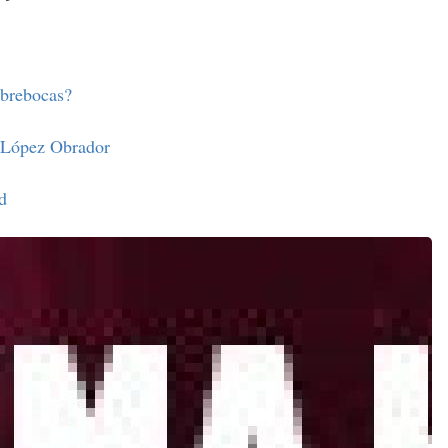
ubrebocas?
: López Obrador
d