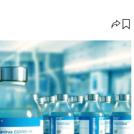
O
u
p
a
c
r
i
d
o
a
n
r
e
s
d
e
c
o
m
p
a
r
t
i
r