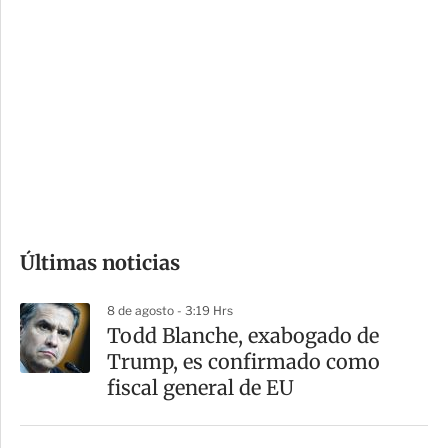
i
r
o
d
n
a
e
r
s
d
e
c
o
Últimas noticias
m
p
8 de agosto - 3:19 Hrs
a
Todd Blanche, exabogado de
r
Trump, es confirmado como
t
fiscal general de EU
i
r