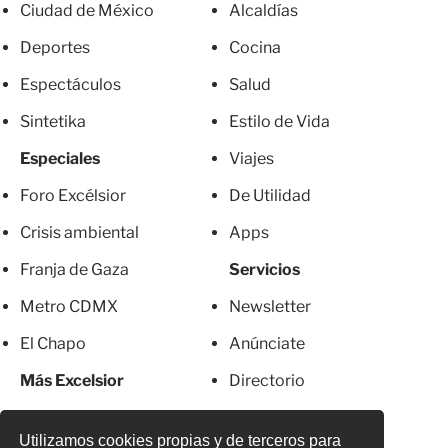
Ciudad de México
Alcaldías
Deportes
Cocina
Espectáculos
Salud
Sintetika
Estilo de Vida
Especiales
Viajes
Foro Excélsior
De Utilidad
Crisis ambiental
Apps
Franja de Gaza
Servicios
Metro CDMX
Newsletter
El Chapo
Anúnciate
Más Excelsior
Directorio
Mujeres
Suscripciones
Utilizamos cookies propias y de terceros para