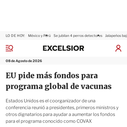
LO DE HOY:
México y Perú
Se jubilan 4 perros detectores
Jalapeños baj
E
x
M
I
c
e
n
n
e
i
08 de Agosto de 2026
ú
l
c
s
i
EU pide más fondos para
i
a
o
r
programa global de vacunas
r
S
e
s
Estados Unidos es el coorganizador de una
i
conferencia reunió a presidentes, primeros ministros y
ó
otros dignatarios para ayudar a aumentar los fondos
n
para el programa conocido como COVAX