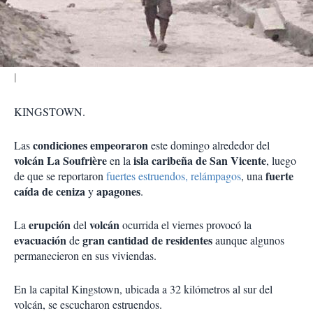
t
i
r
KINGSTOWN.
condiciones empeoraron
Las
este domingo alrededor del
volcán La Soufrière
isla caribeña de San Vicente
en la
, luego
fuerte
de que se reportaron
fuertes estruendos, relámpagos
, una
caída de ceniza
apagones
y
.
erupción
volcán
La
del
ocurrida el viernes provocó la
evacuación
gran cantidad de residentes
de
aunque algunos
permanecieron en sus viviendas.
En la capital Kingstown, ubicada a 32 kilómetros al sur del
volcán, se escucharon estruendos.