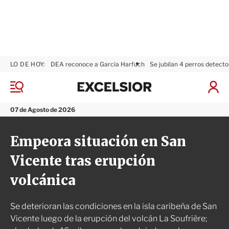
LO DE HOY:
DEA reconoce a García Harfuch
Se jubilan 4 perros detecto
E
x
M
I
c
e
n
n
e
i
07 de Agosto de 2026
ú
l
c
s
i
Empeora situación en San
i
a
o
r
Vicente tras erupción
r
S
e
volcánica
s
i
ó
Se deterioran las condiciones en la isla caribeña de San
n
Vicente luego de la erupción del volcán La Soufrière;