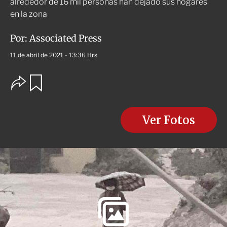
alrededor de 16 mil personas han dejado sus hogares
en la zona
Por:
Associated Press
11 de abril de 2021 - 13:36 Hrs
O
G
u
p
a
c
r
i
d
o
Ver Fotos
a
n
r
e
s
d
e
c
o
m
p
a
r