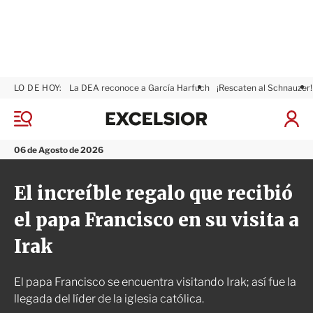
LO DE HOY:
La DEA reconoce a García Harfuch
¡Rescaten al Schnauzer!
E
x
M
I
c
e
n
n
e
i
06 de Agosto de 2026
ú
l
c
s
i
El increíble regalo que recibió
i
a
o
r
el papa Francisco en su visita a
r
S
e
Irak
s
i
ó
El papa Francisco se encuentra visitando Irak; así fue la
n
llegada del líder de la iglesia católica.