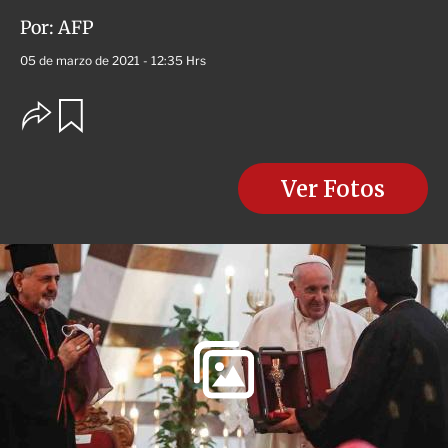
Por:
AFP
05 de marzo de 2021 - 12:35 Hrs
O
G
u
p
a
c
r
i
d
o
Ver Fotos
a
n
r
e
s
d
e
c
o
m
p
a
r
t
i