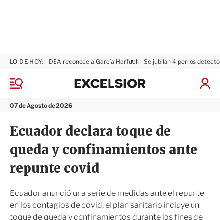
LO DE HOY:
DEA reconoce a García Harfuch
Se jubilan 4 perros detecto
E
x
M
I
c
e
n
n
e
i
07 de Agosto de 2026
ú
l
c
s
i
Ecuador declara toque de
i
a
o
r
queda y confinamientos ante
r
S
e
repunte covid
s
i
ó
Ecuador anunció una serie de medidas ante el repunte
n
en los contagios de covid, el plan sanitario incluye un
toque de queda y confinamientos durante los fines de