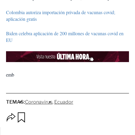
Colombia autoriza importación privada de vacunas covid;
aplicación gratis
Biden celebra aplicación de 200 millones de vacunas covid en
EU
emb
TEMAS:
Coronavirus
Ecuador
O
G
p
u
c
a