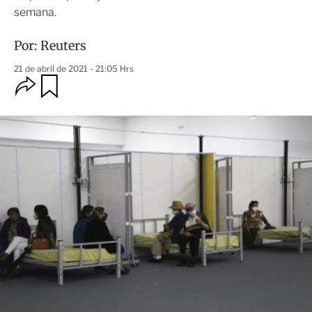
semana.
Por:
Reuters
21 de abril de 2021 - 21:05 Hrs
O
G
u
p
a
c
r
i
d
o
a
n
r
e
s
d
e
c
o
m
p
a
r
t
i