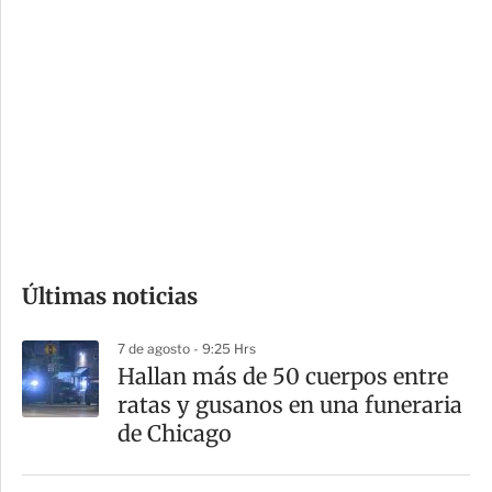
i
r
o
d
n
a
e
r
s
d
e
c
o
Últimas noticias
m
p
7 de agosto - 9:25 Hrs
a
Hallan más de 50 cuerpos entre
r
ratas y gusanos en una funeraria
t
de Chicago
i
r