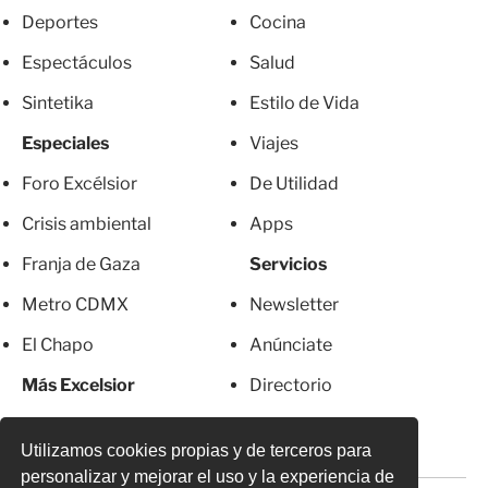
Deportes
Cocina
Espectáculos
Salud
Sintetika
Estilo de Vida
Especiales
Viajes
Foro Excélsior
De Utilidad
Crisis ambiental
Apps
Franja de Gaza
Servicios
Metro CDMX
Newsletter
El Chapo
Anúnciate
Más Excelsior
Directorio
Mujeres
Suscripciones
Utilizamos cookies propias y de terceros para
personalizar y mejorar el uso y la experiencia de