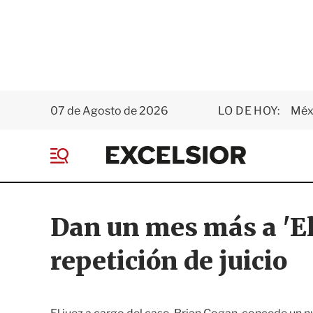
07 de Agosto de 2026
LO DE HOY:
Méxi
E
x
M
c
e
e
n
l
ú
s
Dan un mes más a 'El
i
o
repetición de juicio
r