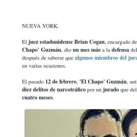
NUEVA YORK.
juez estadunidense Brian Cogan
El
, encargado d
Chapo' Guzmán
un mes más
defensa
, dio
a la
de
algunos miembros del jur
después de saberse que
en varias ocasiones.
12 de febrero
'El Chapo' Guzmán
El pasado
,
, an
diez delitos de narcotráfico
jurado
por un
que del
cuatro meses
.