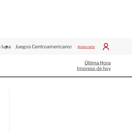
 lupa
Juegos Centroamericanos
Anúnciate
I
n
i
Última Hora
c
Impreso de hoy
i
a
r
S
e
s
i
ó
n