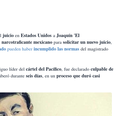
juicio
Estados Unidos
Joaquín 'El
el
en
a
narcotraficante mexicano
solicitar un nuevo juicio
l
para
,
ado
incumplido las normas
pueden haber
del magistrado
cártel del Pacífico
culpable de
tiguo líder del
, fue declarado
seis días
proceso que duró casi
iberó durante
, en un