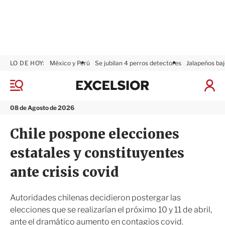
LO DE HOY:
México y Perú
Se jubilan 4 perros detectores
Jalapeños baj
E
x
M
I
c
e
n
n
e
i
08 de Agosto de 2026
ú
l
c
s
i
Chile pospone elecciones
i
a
o
r
estatales y constituyentes
r
S
e
ante crisis covid
s
i
ó
Autoridades chilenas decidieron postergar las
n
elecciones que se realizarían el próximo 10 y 11 de abril,
ante el dramático aumento en contagios covid.