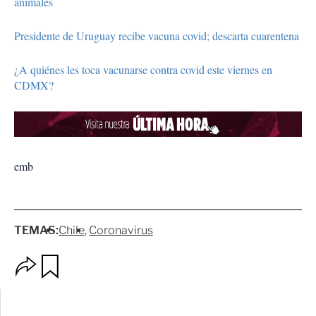
animales
Presidente de Uruguay recibe vacuna covid; descarta cuarentena
¿A quiénes les toca vacunarse contra covid este viernes en
CDMX?
emb
TEMAS:
Chile
Coronavirus
O
G
p
u
c
a