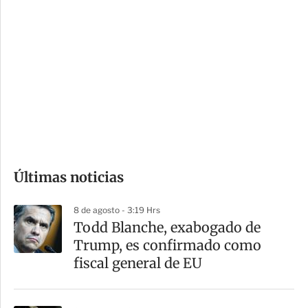
i
r
o
d
n
a
e
r
s
d
e
c
o
Últimas noticias
m
p
8 de agosto - 3:19 Hrs
a
Todd Blanche, exabogado de
r
Trump, es confirmado como
t
fiscal general de EU
i
r