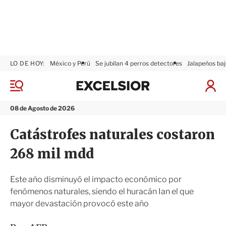
LO DE HOY:
México y Perú
Se jubilan 4 perros detectores
Jalapeños baj
E
x
M
I
c
e
n
n
e
i
08 de Agosto de 2026
ú
l
c
s
i
Catástrofes naturales costaron
i
a
o
r
268 mil mdd
r
S
e
s
Este año disminuyó el impacto económico por
i
fenómenos naturales, siendo el huracán Ian el que
ó
mayor devastación provocó este año
n