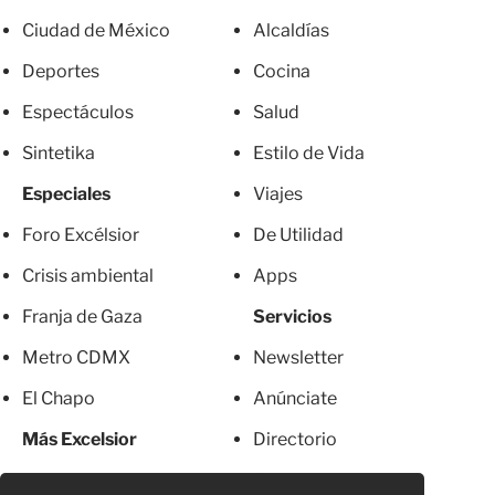
Ciudad de México
Alcaldías
Deportes
Cocina
Espectáculos
Salud
Sintetika
Estilo de Vida
Especiales
Viajes
Foro Excélsior
De Utilidad
Crisis ambiental
Apps
Franja de Gaza
Servicios
Metro CDMX
Newsletter
El Chapo
Anúnciate
Más Excelsior
Directorio
Mujeres
Suscripciones