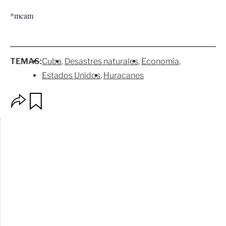
*mcam
TEMAS:
Cuba
Desastres naturales
Economía
Estados Unidos
Huracanes
O
G
p
u
c
a
i
r
o
d
n
a
e
r
s
d