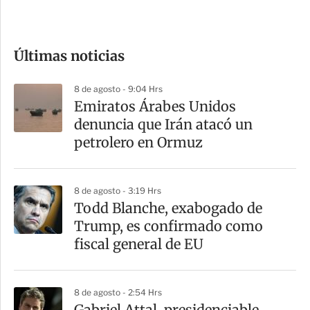
e
c
o
Últimas noticias
m
p
8 de agosto - 9:04 Hrs
a
Emiratos Árabes Unidos
r
denuncia que Irán atacó un
t
petrolero en Ormuz
i
r
8 de agosto - 3:19 Hrs
Todd Blanche, exabogado de
Trump, es confirmado como
fiscal general de EU
8 de agosto - 2:54 Hrs
Gabriel Attal, presidenciable