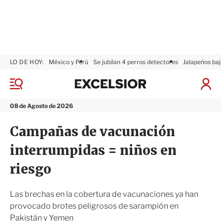
LO DE HOY:
México y Perú
Se jubilan 4 perros detectores
Jalapeños baj
E
x
M
I
c
e
n
n
e
i
08 de Agosto de 2026
ú
l
c
s
i
Campañas de vacunación
i
a
o
r
interrumpidas = niños en
r
S
e
riesgo
s
i
ó
Las brechas en la cobertura de vacunaciones ya han
n
provocado brotes peligrosos de sarampión en
Pakistán y Yemen