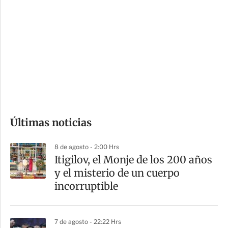
o
d
n
a
e
r
s
d
e
c
o
Últimas noticias
m
p
8 de agosto - 2:00 Hrs
a
Itigilov, el Monje de los 200 años
r
y el misterio de un cuerpo
t
incorruptible
i
r
7 de agosto - 22:22 Hrs