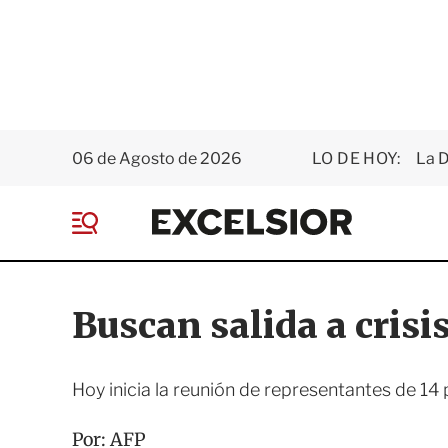
06 de Agosto de 2026
LO DE HOY:
La D
E
x
M
c
e
e
n
l
ú
s
Buscan salida a crisi
i
o
r
Hoy inicia la reunión de representantes de 14 
Por:
AFP