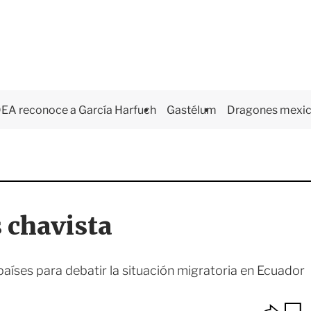
EA reconoce a García Harfuch
Gastélum
Dragones mexi
s chavista
países para debatir la situación migratoria en Ecuador
O