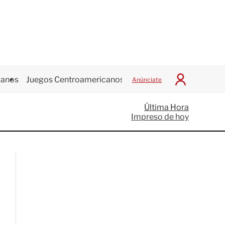
canos
Juegos Centroamericanos
Anúnciate
I
n
i
Última Hora
c
Impreso de hoy
i
a
r
S
e
s
i
ó
n
G