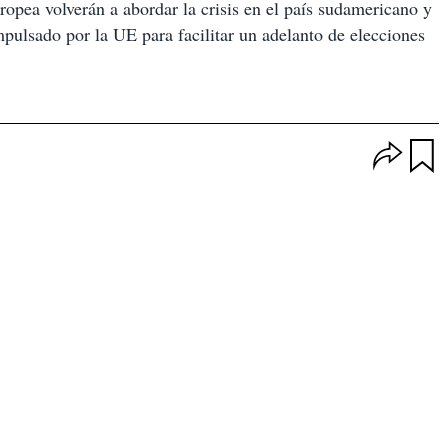
opea volverán a abordar la crisis en el país sudamericano y
mpulsado por la UE para facilitar un adelanto de elecciones
O
p
u
c
a
i
r
o
d
n
a
e
r
s
d
e
c