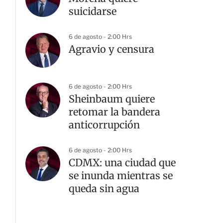
suicidarse
6 de agosto - 2:00 Hrs
Agravio y censura
G
6 de agosto - 2:00 Hrs
Sheinbaum quiere
retomar la bandera
anticorrupción
6 de agosto - 2:00 Hrs
CDMX: una ciudad que
se inunda mientras se
queda sin agua