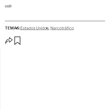
emb
TEMAS:
Estados Unidos
Narcotráfico
O
G
p
u
c
a
i
r
o
d
n
a
e
r
s
d
e
c