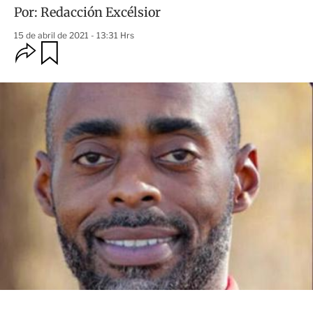
Por:
Redacción Excélsior
15 de abril de 2021 - 13:31 Hrs
O
G
u
p
a
c
r
i
d
o
a
n
r
e
s
d
e
c
o
m
p
a
r
t
i
r