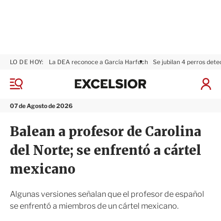
LO DE HOY:
La DEA reconoce a García Harfuch
Se jubilan 4 perros dete
E
x
M
I
c
e
n
n
e
i
07 de Agosto de 2026
ú
l
c
s
i
Balean a profesor de Carolina
i
a
o
r
del Norte; se enfrentó a cártel
r
S
e
mexicano
s
i
ó
Algunas versiones señalan que el profesor de español
n
se enfrentó a miembros de un cártel mexicano.