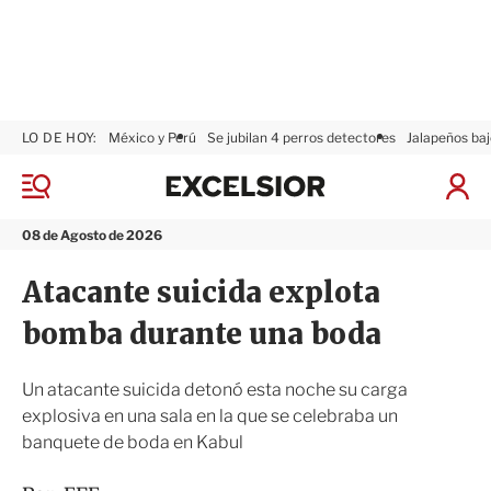
LO DE HOY:
México y Perú
Se jubilan 4 perros detectores
Jalapeños baj
E
x
M
I
c
e
n
n
e
i
08 de Agosto de 2026
ú
l
c
s
i
Atacante suicida explota
i
a
o
r
bomba durante una boda
r
S
e
s
Un atacante suicida detonó esta noche su carga
i
explosiva en una sala en la que se celebraba un
ó
banquete de boda en Kabul
n