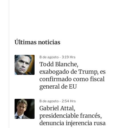
G
Últimas noticias
8 de agosto - 3:19 Hrs
Todd Blanche,
exabogado de Trump, es
confirmado como fiscal
general de EU
8 de agosto - 2:54 Hrs
Gabriel Attal,
presidenciable francés,
denuncia injerencia rusa