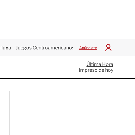
 lupa
Juegos Centroamericanos
Anúnciate
I
n
i
Última Hora
c
Impreso de hoy
i
a
r
S
e
s
i
ó
n