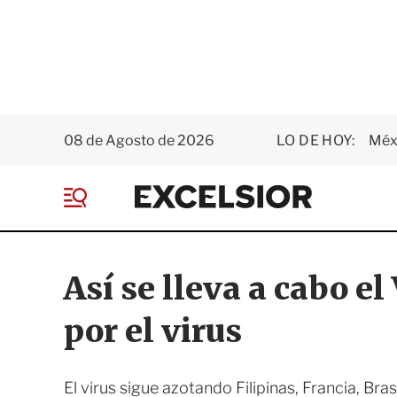
08 de Agosto de 2026
LO DE HOY:
Méxi
E
x
M
c
e
e
n
l
ú
s
Así se lleva a cabo e
i
o
por el virus
r
El virus sigue azotando Filipinas, Francia, Bras