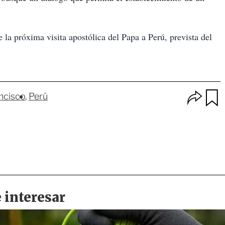
 la próxima visita apostólica del Papa a Perú, prevista del
O
ncisco
Perú
p
u
c
a
i
r
o
d
n
a
e
r
s
d
e