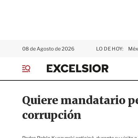
08 de Agosto de 2026
LO DE HOY:
Méxi
E
x
M
c
e
e
n
l
ú
s
Quiere mandatario p
i
o
corrupción
r