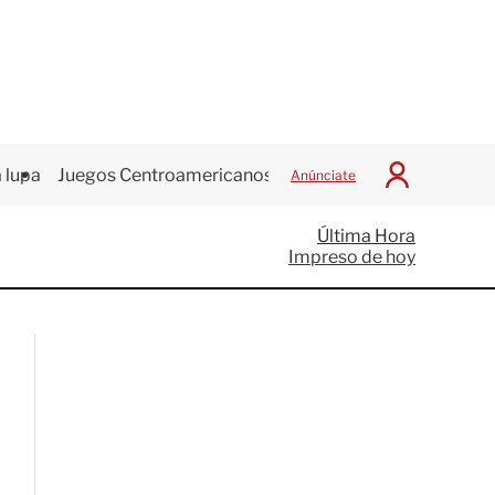
 lupa
Juegos Centroamericanos
Anúnciate
I
n
i
Última Hora
c
Impreso de hoy
i
a
r
S
e
s
i
ó
n