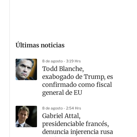
G
Últimas noticias
8 de agosto - 3:19 Hrs
Todd Blanche,
exabogado de Trump, es
confirmado como fiscal
general de EU
8 de agosto - 2:54 Hrs
Gabriel Attal,
presidenciable francés,
denuncia injerencia rusa