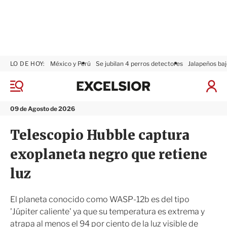
LO DE HOY:
México y Perú
Se jubilan 4 perros detectores
Jalapeños baj
E
x
M
I
c
e
n
n
e
i
09 de Agosto de 2026
ú
l
c
s
i
Telescopio Hubble captura
i
a
o
r
exoplaneta negro que retiene
r
S
e
luz
s
i
ó
El planeta conocido como WASP-12b es del tipo
n
'Júpiter caliente' ya que su temperatura es extrema y
atrapa al menos el 94 por ciento de la luz visible de