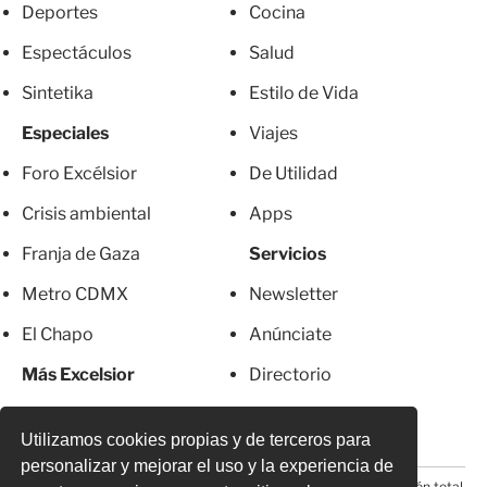
Deportes
Cocina
Espectáculos
Salud
Sintetika
Estilo de Vida
Especiales
Viajes
Foro Excélsior
De Utilidad
Crisis ambiental
Apps
Franja de Gaza
Servicios
Metro CDMX
Newsletter
El Chapo
Anúnciate
Más Excelsior
Directorio
Mujeres
Suscripciones
Utilizamos cookies propias y de terceros para
personalizar y mejorar el uso y la experiencia de
© 2026 Todos los derechos reservados. Prohibida la reproducción total