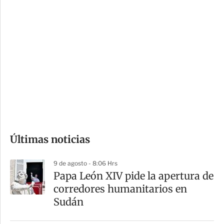
c
a
i
r
o
d
n
a
e
r
s
d
e
c
o
Últimas noticias
m
p
9 de agosto - 8:06 Hrs
a
Papa León XIV pide la apertura de
r
corredores humanitarios en
t
Sudán
i