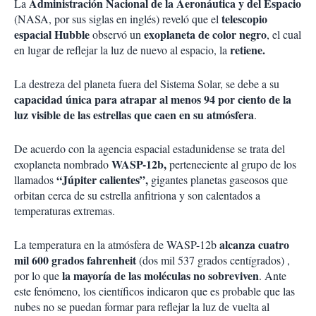
Administración Nacional de la Aeronáutica y del Espacio
La
telescopio
(NASA, por sus siglas en inglés) reveló que el
espacial Hubble
exoplaneta de color negro
observó un
, el cual
retiene.
en lugar de reflejar la luz de nuevo al espacio, la
La destreza del planeta fuera del Sistema Solar, se debe a su
capacidad única para atrapar al menos 94 por ciento de la
luz visible de las estrellas que caen en su atmósfera
.
De acuerdo con la agencia espacial estadunidense se trata del
WASP-12b,
exoplaneta nombrado
perteneciente al grupo de los
“Júpiter calientes”,
llamados
gigantes planetas gaseosos que
orbitan cerca de su estrella anfitriona y son calentados a
temperaturas extremas.
alcanza cuatro
La temperatura en la atmósfera de WASP-12b
mil 600 grados fahrenheit
(dos mil 537 grados centígrados) ,
la mayoría de las moléculas no sobreviven
por lo que
. Ante
este fenómeno, los científicos indicaron que es probable que las
nubes no se puedan formar para reflejar la luz de vuelta al