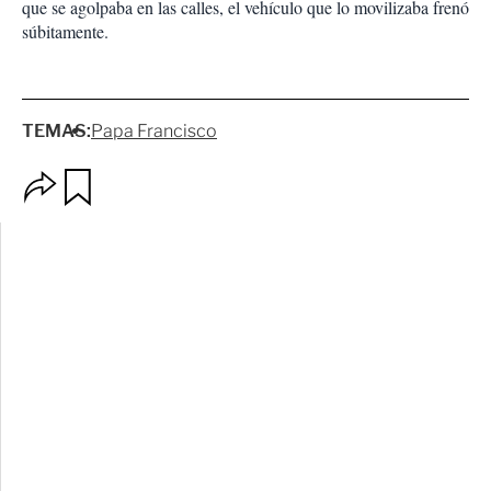
que se agolpaba en las calles, el vehículo que lo movilizaba frenó
súbitamente.
TEMAS:
Papa Francisco
O
G
p
u
c
a
i
r
o
d
n
a
e
r
s
d
e
c