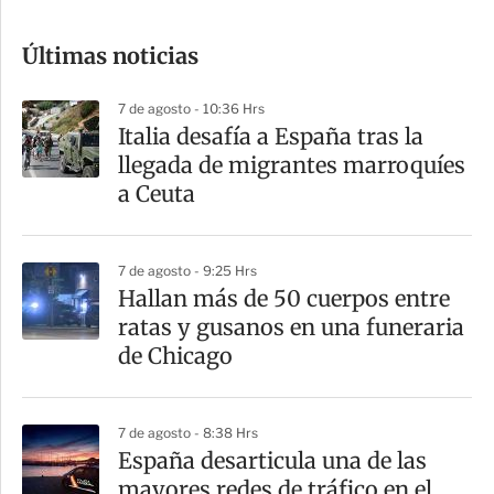
o
Últimas noticias
m
p
7 de agosto - 10:36 Hrs
a
Italia desafía a España tras la
r
llegada de migrantes marroquíes
t
a Ceuta
i
r
7 de agosto - 9:25 Hrs
Hallan más de 50 cuerpos entre
ratas y gusanos en una funeraria
de Chicago
7 de agosto - 8:38 Hrs
España desarticula una de las
mayores redes de tráfico en el