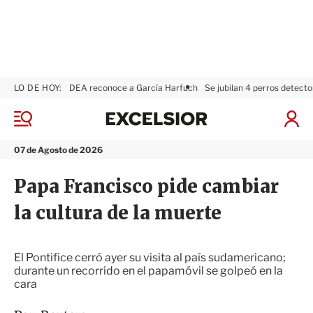
LO DE HOY:
DEA reconoce a García Harfuch
Se jubilan 4 perros detecto
E
x
M
I
c
e
n
n
e
i
07 de Agosto de 2026
ú
l
c
s
i
Papa Francisco pide cambiar
i
a
o
r
la cultura de la muerte
r
S
e
s
i
El Pontifice cerró ayer su visita al país sudamericano;
ó
durante un recorrido en el papamóvil se golpeó en la
n
cara