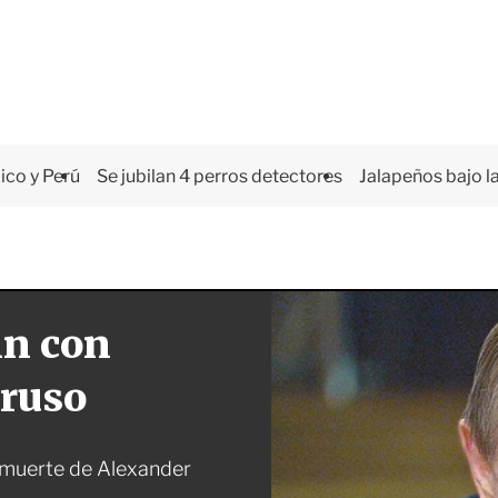
co y Perú
Se jubilan 4 perros detectores
Jalapeños bajo la
in con
 ruso
a muerte de Alexander