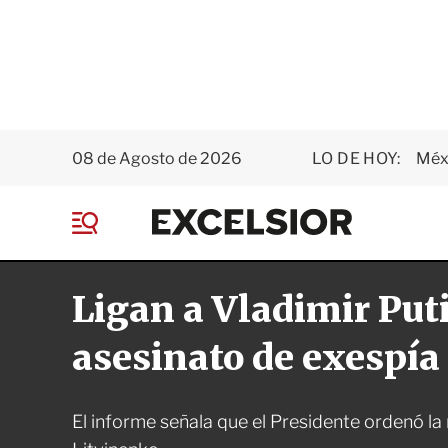
08 de Agosto de 2026
LO DE HOY:
Méxi
E
x
M
c
e
e
n
l
Ligan a Vladimir Put
ú
s
i
o
asesinato de exespía
r
El informe señala que el Presidente ordenó l