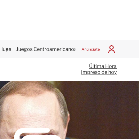
 lupa
Juegos Centroamericanos
Anúnciate
I
n
i
Última Hora
c
Impreso de hoy
i
a
r
S
e
s
i
ó
n