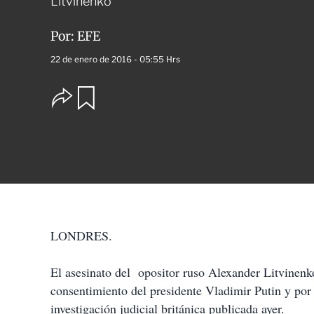
Litvinenko
Por:
EFE
22 de enero de 2016 - 05:55 Hrs
O
G
u
p
a
c
r
i
d
o
a
n
r
e
s
d
e
c
LONDRES.
o
m
p
El asesinato del opositor ruso Alexander Litvinenk
a
consentimiento del presidente Vladimir Putin y por
r
t
investigación judicial británica publicada ayer.