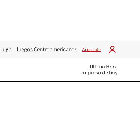
 lupa
Juegos Centroamericanos
Anúnciate
I
n
i
Última Hora
c
Impreso de hoy
i
a
r
S
e
s
i
ó
n