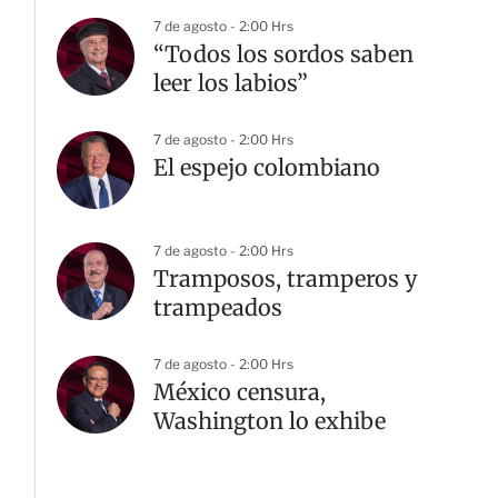
7 de agosto - 2:00 Hrs
“Todos los sordos saben
leer los labios”
7 de agosto - 2:00 Hrs
El espejo colombiano
G
7 de agosto - 2:00 Hrs
Tramposos, tramperos y
trampeados
7 de agosto - 2:00 Hrs
México censura,
Washington lo exhibe