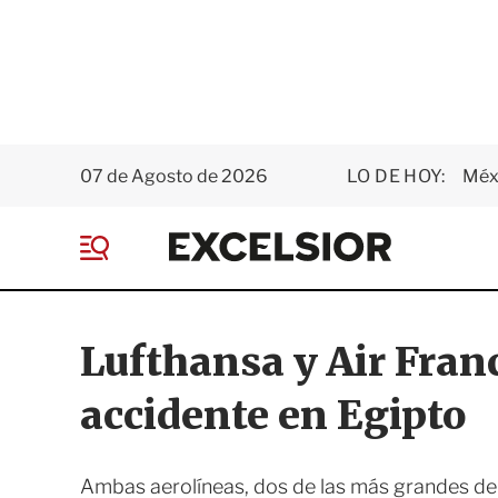
07 de Agosto de 2026
LO DE HOY:
Méxi
E
x
M
c
e
e
n
l
ú
s
Lufthansa y Air Fran
i
o
accidente en Egipto
r
Ambas aerolíneas, dos de las más grandes de 