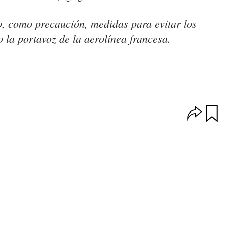
, como precaución, medidas para evitar los
o la portavoz de la aerolínea francesa.
O
p
u
c
a
i
r
o
d
n
a
e
r
s
d