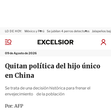
LO DE HOY:
México y Perú
Se jubilan 4 perros detectores
Jalapeños baj
E
x
M
I
c
e
n
n
e
i
09 de Agosto de 2026
ú
l
c
s
i
Quitan política del hijo único
i
a
o
r
en China
r
S
e
s
Se trata de una decisión histórica para frenar el
i
envejecimiento de la población
ó
n
Por:
AFP