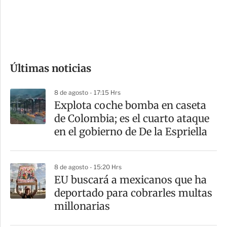
d
e
c
o
Últimas noticias
m
p
8 de agosto - 17:15 Hrs
a
Explota coche bomba en caseta
r
de Colombia; es el cuarto ataque
t
en el gobierno de De la Espriella
i
r
8 de agosto - 15:20 Hrs
EU buscará a mexicanos que ha
deportado para cobrarles multas
millonarias