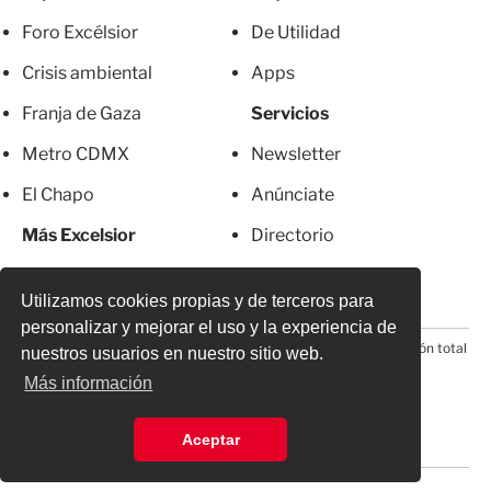
Foro Excélsior
De Utilidad
Crisis ambiental
Apps
Franja de Gaza
Servicios
Metro CDMX
Newsletter
El Chapo
Anúnciate
Más Excelsior
Directorio
Mujeres
Suscripciones
Utilizamos cookies propias y de terceros para
personalizar y mejorar el uso y la experiencia de
© 2026 Todos los derechos reservados. Prohibida la reproducción total
nuestros usuarios en nuestro sitio web.
o parcial, incluyendo cualquier medio electrónico*
Más información
Aceptar