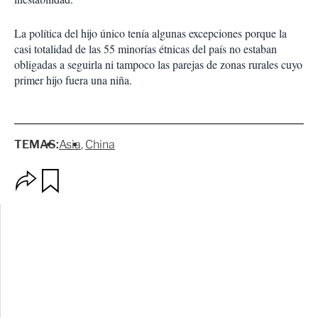
La política del hijo único tenía algunas excepciones porque la
casi totalidad de las 55 minorías étnicas del país no estaban
obligadas a seguirla ni tampoco las parejas de zonas rurales cuyo
primer hijo fuera una niña.
TEMAS:
Asia
China
O
G
p
u
c
a
i
r
o
d
n
a
e
r
s