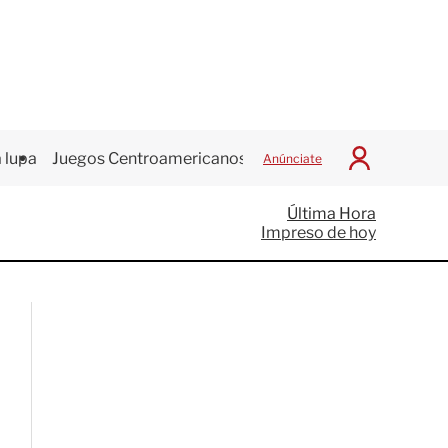
 lupa
Juegos Centroamericanos
Anúnciate
I
n
i
Última Hora
c
Impreso de hoy
i
a
r
S
e
s
i
ó
n