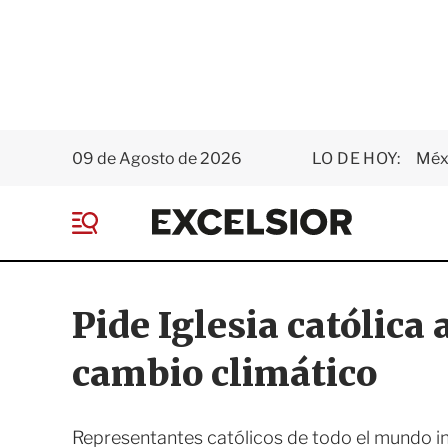
09 de Agosto de 2026
LO DE HOY:
Méxi
E
x
M
c
e
e
n
l
ú
s
Pide Iglesia católica
i
o
cambio climático
r
Representantes católicos de todo el mundo in