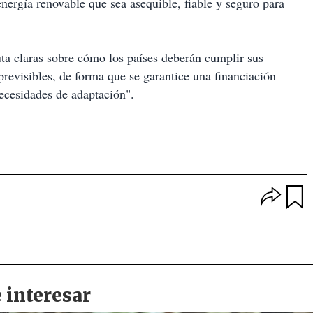
energía renovable que sea asequible, fiable y seguro para
ruta claras sobre cómo los países deberán cumplir sus
revisibles, de forma que se garantice una financiación
necesidades de adaptación".
O
p
u
c
a
i
r
o
d
n
a
e
r