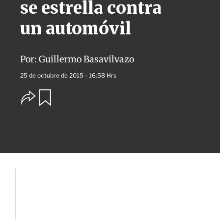
se estrella contra
un automóvil
Por:
Guillermo Basavilvazo
25 de octubre de 2015 - 16:58 Hrs
O
G
u
p
a
c
r
i
d
o
a
n
r
e
s
d
e
c
o
m
p