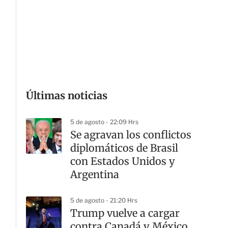
a
r
t
i
r
Últimas noticias
5 de agosto - 22:09 Hrs
Se agravan los conflictos
diplomáticos de Brasil
con Estados Unidos y
Argentina
5 de agosto - 21:20 Hrs
Trump vuelve a cargar
contra Canadá y México