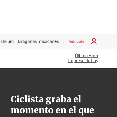
stélum
Dragones mexicanos
Juegos Centroamericanos
Anúnciate
I
n
i
Última Hora
c
Impreso de hoy
i
a
r
S
e
s
i
Ciclista graba el
ó
n
momento en el que