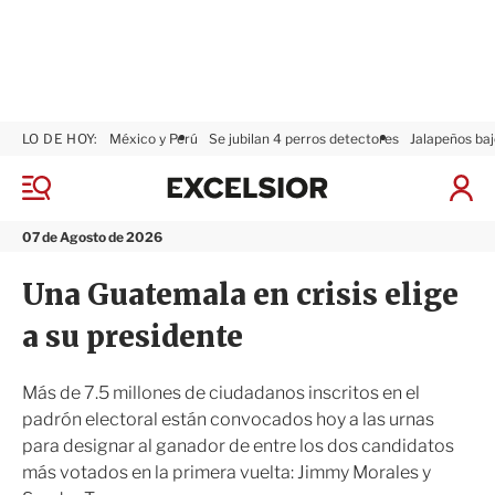
LO DE HOY:
México y Perú
Se jubilan 4 perros detectores
Jalapeños baj
E
x
M
I
c
e
n
n
e
i
07 de Agosto de 2026
ú
l
c
s
i
Una Guatemala en crisis elige
i
a
o
r
a su presidente
r
S
e
s
Más de 7.5 millones de ciudadanos inscritos en el
i
padrón electoral están convocados hoy a las urnas
ó
para designar al ganador de entre los dos candidatos
n
más votados en la primera vuelta: Jimmy Morales y