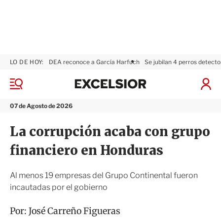
LO DE HOY:
DEA reconoce a García Harfuch
Se jubilan 4 perros detecto
E
x
M
I
c
e
n
n
e
i
07 de Agosto de 2026
ú
l
c
s
i
La corrupción acaba con grupo
i
a
o
r
financiero en Honduras
r
S
e
s
Al menos 19 empresas del Grupo Continental fueron
i
incautadas por el gobierno
ó
n
Por:
José Carreño Figueras