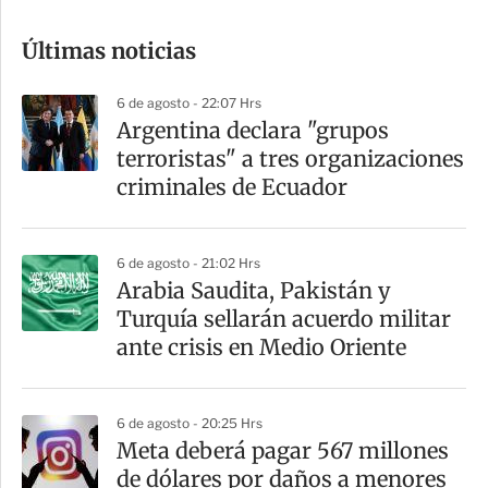
o
Últimas noticias
m
p
6 de agosto - 22:07 Hrs
a
Argentina declara "grupos
r
terroristas" a tres organizaciones
t
criminales de Ecuador
i
r
6 de agosto - 21:02 Hrs
Arabia Saudita, Pakistán y
Turquía sellarán acuerdo militar
ante crisis en Medio Oriente
6 de agosto - 20:25 Hrs
Meta deberá pagar 567 millones
de dólares por daños a menores