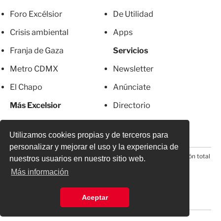
Foro Excélsior
De Utilidad
Crisis ambiental
Apps
Franja de Gaza
Servicios
Metro CDMX
Newsletter
El Chapo
Anúnciate
Más Excelsior
Directorio
Mujeres
Suscripciones
Utilizamos cookies propias y de terceros para
personalizar y mejorar el uso y la experiencia de
© 2026 Todos los derechos reservados. Prohibida la reproducción total
nuestros usuarios en nuestro sitio web.
o parcial, incluyendo cualquier medio electrónico*
Más información
Aceptar