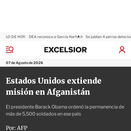
LO DE HOY:
DEA reconoce a García Harfuch
Se jubilan 4 perros detecto
E
x
M
I
c
e
n
n
e
i
07 de Agosto de 2026
ú
l
c
s
i
Estados Unidos extiende
i
a
o
r
misión en Afganistán
r
S
e
s
El presidente Barack Obama ordenó la permanencia de
i
ó
más de 5,500 soldados en ese país
n
Por:
AFP