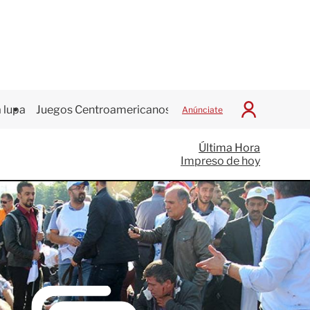
 lupa
Juegos Centroamericanos
Anúnciate
I
n
i
Última Hora
c
Impreso de hoy
i
a
r
S
e
s
i
ó
n