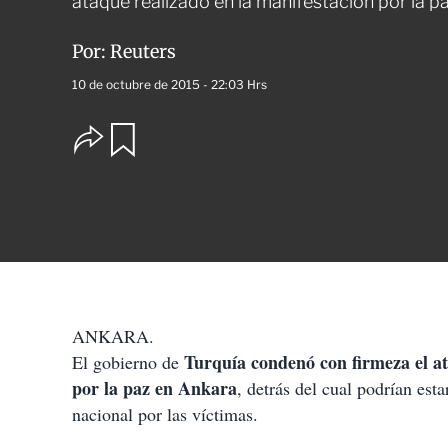
ataque realizado en la manifestación por la p
Por:
Reuters
10 de octubre de 2015 - 22:03 Hrs
O
G
u
p
a
c
r
i
d
o
a
n
r
e
s
d
e
c
ANKARA.
o
Turquía condenó con firmeza el a
El gobierno de
m
p
por la paz en Ankara
, detrás del cual podrían est
a
nacional por las víctimas.
r
t