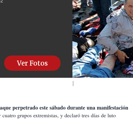
az
Ver Fotos
taque perpetrado este sábado durante una manifestación
ar cuatro grupos extremistas, y declaró
tres días de luto