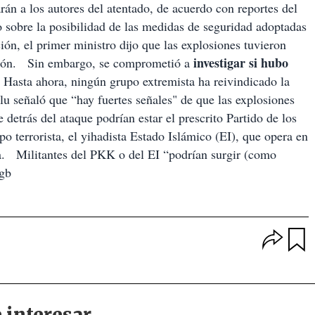
rán a los autores del atentado, de acuerdo con reportes del
sobre la posibilidad de las medidas de seguridad adoptadas
ción, el primer ministro dijo que las explosiones tuvieron
investigar si hubo
ación. Sin embargo, se comprometió a
asta ahora, ningún grupo extremista ha reivindicado la
u señaló que “hay fuertes señales" de que las explosiones
 detrás del ataque podrían estar el prescrito Partido de los
 terrorista, el yihadista Estado Islámico (EI), que opera en
rda. Militantes del PKK o del EI “podrían surgir (como
kgb
O
p
u
c
a
i
r