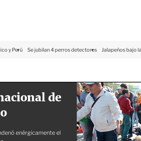
co y Perú
Se jubilan 4 perros detectores
Jalapeños bajo la
nacional de
do
ondenó enérgicamente el