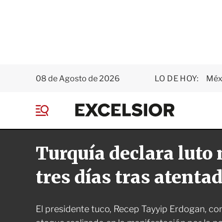
08 de Agosto de 2026
LO DE HOY:
Méxi
E
x
M
c
e
e
n
l
Turquía declara luto 
ú
s
i
o
tres días tras atenta
r
El presidente tuco, Recep Tayyip Erdogan, c