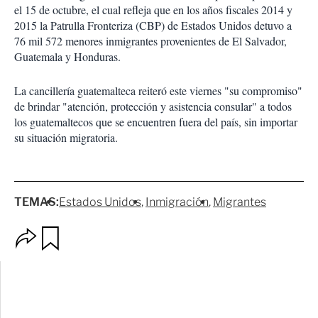
el 15 de octubre, el cual refleja que en los años fiscales 2014 y
2015 la Patrulla Fronteriza (CBP) de Estados Unidos detuvo a
76 mil 572 menores inmigrantes provenientes de El Salvador,
Guatemala y Honduras.
La cancillería guatemalteca reiteró este viernes "su compromiso"
de brindar "atención, protección y asistencia consular" a todos
los guatemaltecos que se encuentren fuera del país, sin importar
su situación migratoria.
TEMAS:
Estados Unidos
Inmigración
Migrantes
O
G
p
u
c
a
i
r
o
d