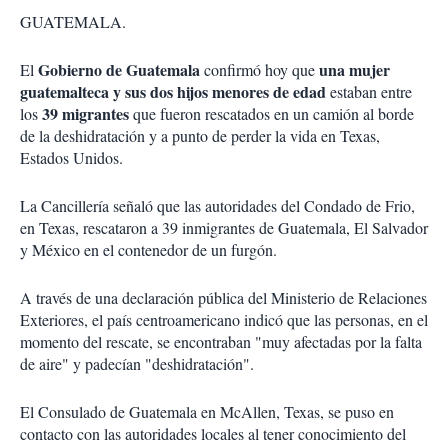
o
a
GUATEMALA.
n
r
e
s
Gobierno de Guatemala
una mujer
El
confirmó hoy que
d
guatemalteca y sus dos hijos menores de edad
estaban entre
e
39 migrantes
los
que fueron rescatados en un camión al borde
c
de la deshidratación y a punto de perder la vida en Texas,
o
m
Estados Unidos.
p
a
La Cancillería señaló que las autoridades del Condado de Frio,
r
en Texas, rescataron a 39 inmigrantes de Guatemala, El Salvador
t
y México en el contenedor de un furgón.
i
r
A través de una declaración pública del Ministerio de Relaciones
Exteriores, el país centroamericano indicó que las personas, en el
momento del rescate, se encontraban "muy afectadas por la falta
de aire" y padecían "deshidratación".
El Consulado de Guatemala en McAllen, Texas, se puso en
contacto con las autoridades locales al tener conocimiento del