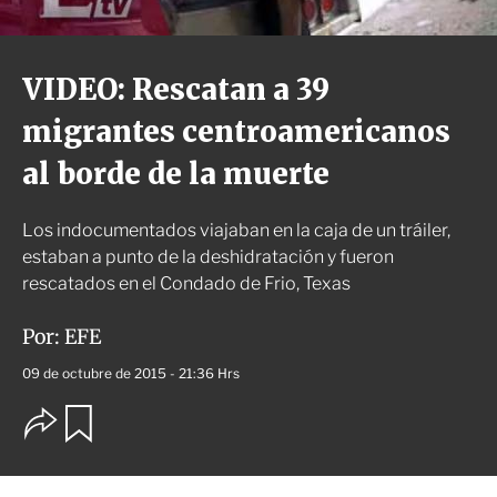
VIDEO: Rescatan a 39
migrantes centroamericanos
al borde de la muerte
Los indocumentados viajaban en la caja de un tráiler,
estaban a punto de la deshidratación y fueron
rescatados en el Condado de Frio, Texas
Por:
EFE
09 de octubre de 2015 - 21:36 Hrs
O
G
u
p
a
c
r
i
d