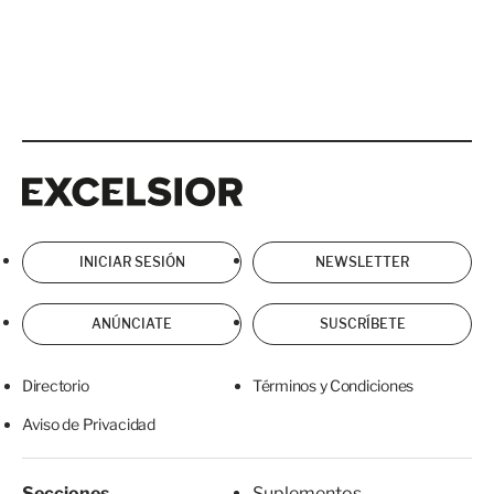
Excelsior
Excelsior
INICIAR SESIÓN
NEWSLETTER
ANÚNCIATE
SUSCRÍBETE
Directorio
Términos y Condiciones
Aviso de Privacidad
Secciones
Suplementos