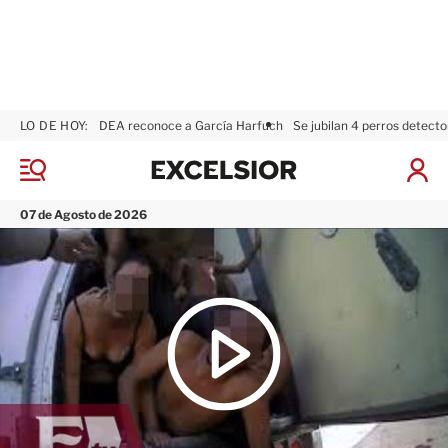
LO DE HOY:
DEA reconoce a García Harfuch
Se jubilan 4 perros detecto
E
x
M
I
c
e
n
n
e
i
07 de Agosto de 2026
ú
l
c
s
i
i
a
o
r
r
S
e
s
i
ó
n