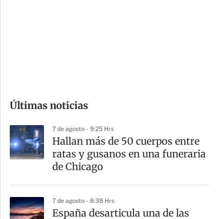
n
a
e
r
s
d
e
c
o
Últimas noticias
m
p
7 de agosto - 9:25 Hrs
a
Hallan más de 50 cuerpos entre
r
ratas y gusanos en una funeraria
t
de Chicago
i
r
7 de agosto - 8:38 Hrs
España desarticula una de las