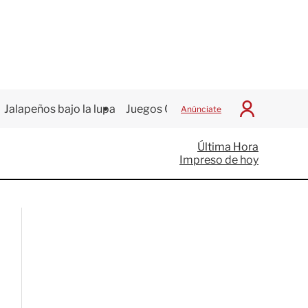
Jalapeños bajo la lupa
Juegos Centroamericanos
Anúnciate
I
n
i
Última Hora
c
Impreso de hoy
i
a
r
S
e
s
i
ó
n