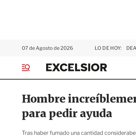
07 de Agosto de 2026
LO DE HOY:
DEA
E
x
M
c
e
e
n
l
ú
s
Hombre increíblemen
i
o
para pedir ayuda
r
Tras haber fumado una cantidad considerabe