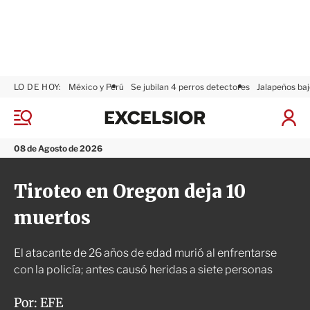
LO DE HOY:
México y Perú
Se jubilan 4 perros detectores
Jalapeños baj
E
x
M
I
c
e
n
n
e
i
08 de Agosto de 2026
ú
l
c
s
i
Tiroteo en Oregon deja 10
i
a
o
r
muertos
r
S
e
s
El atacante de 26 años de edad murió al enfrentarse
i
ó
con la policía; antes causó heridas a siete personas
n
Por:
EFE