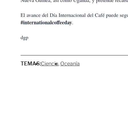
Nueva Guinea, así como Uganda, y pretende recabar
El avance del Día Internacional del Café puede segu
#internationalcoffeeday
.
dgp
TEMAS:
Ciencia
Oceanía