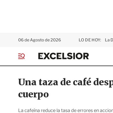
06 de Agosto de 2026
LO DE HOY:
La D
E
x
M
c
e
e
n
l
ú
s
Una taza de café desp
i
o
cuerpo
r
La cafeína reduce la tasa de errores en acci