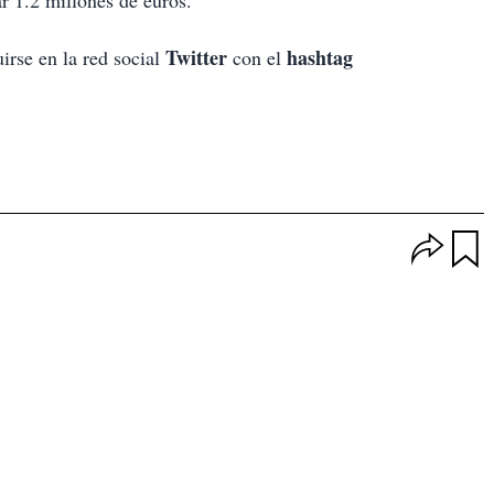
 1.2 millones de euros.
Twitter
hashtag
irse en la red social
con el
O
p
u
c
a
i
r
o
d
n
a
e
r
s
d