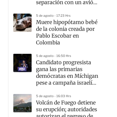
separación con un avión
comercial
5 de agosto - 17:23 Hrs
Muere hipopótamo bebé
de la colonia creada por
Pablo Escobar en
Colombia
5 de agosto - 16:50 Hrs
Candidato progresista
gana las primarias
demócratas en Míchigan
pese a campaña israelí
en su contra
5 de agosto - 16:03 Hrs
Volcán de Fuego detiene
su erupción; autoridades
autorizan el regreso de