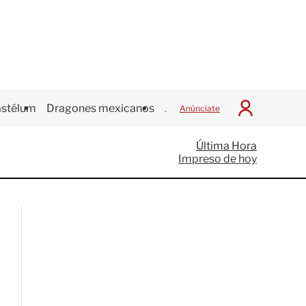
stélum
Dragones mexicanos
Juegos Centroamericanos
Anúnciate
I
n
i
Última Hora
c
Impreso de hoy
i
a
r
S
e
s
i
ó
n