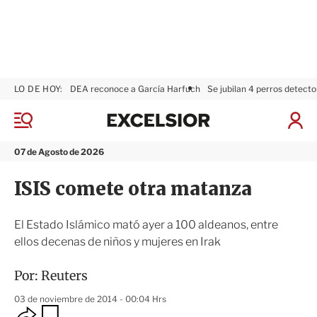
LO DE HOY:
DEA reconoce a García Harfuch
Se jubilan 4 perros detecto
E
x
M
I
c
e
n
n
e
i
07 de Agosto de 2026
ú
l
c
s
i
ISIS comete otra matanza
i
a
o
r
r
S
El Estado Islámico mató ayer a 100 aldeanos, entre
e
ellos decenas de niños y mujeres en Irak
s
i
ó
Por:
Reuters
n
03 de noviembre de 2014 - 00:04 Hrs
O
G