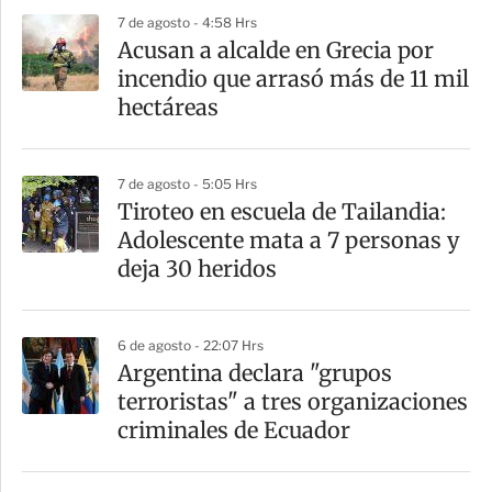
p
7 de agosto - 4:58 Hrs
a
Acusan a alcalde en Grecia por
r
incendio que arrasó más de 11 mil
t
hectáreas
i
r
7 de agosto - 5:05 Hrs
Tiroteo en escuela de Tailandia:
Adolescente mata a 7 personas y
deja 30 heridos
6 de agosto - 22:07 Hrs
Argentina declara "grupos
terroristas" a tres organizaciones
criminales de Ecuador