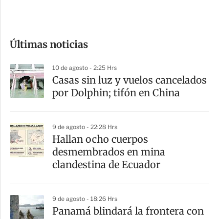
e
c
o
Últimas noticias
m
p
10 de agosto - 2:25 Hrs
a
Casas sin luz y vuelos cancelados
r
por Dolphin; tifón en China
t
i
9 de agosto - 22:28 Hrs
r
Hallan ocho cuerpos
desmembrados en mina
clandestina de Ecuador
9 de agosto - 18:26 Hrs
Panamá blindará la frontera con