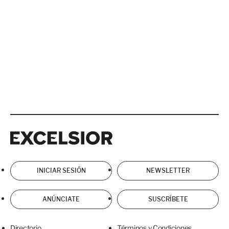
Excelsior
Excelsior
INICIAR SESIÓN
NEWSLETTER
ANÚNCIATE
SUSCRÍBETE
Directorio
Términos y Condiciones