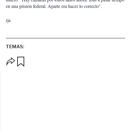
en una prisión federal. Aparte era hacer lo correcto".
rja
TEMAS:
O
G
p
u
c
a
i
r
o
d
n
a
e
r
s
d