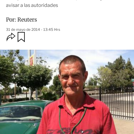
avisar a las autoridades
Por:
Reuters
31 de mayo de 2014 - 13:45 Hrs
O
G
u
p
a
c
r
i
d
o
a
n
r
e
s
d
e
c
o
m
p
a
r
t
i